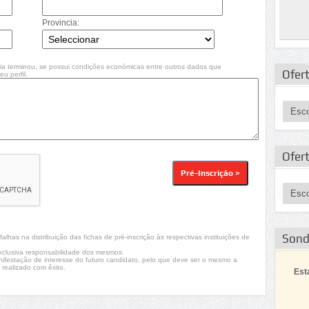
Provincia:
ia terminou, se possui condições económicas entre outros dados que
Ofert
u perfil.
Ofer
Son
lhas na distribuição das fichas de pré-inscrição às respectivas instituições de
xclusiva responsabilidade dos mesmos.
nifestação de interesse do futuro candidato, pelo que deve ser o mesmo a
 realizado com êxito.
Est