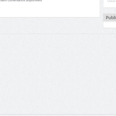
stem comentários disponíveis
Univer
Publ