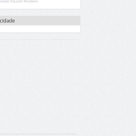
sidade Eduardo Mondlane
icidade