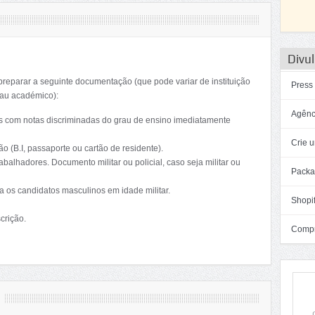
Divul
preparar a seguinte documentação (que pode variar de instituição
Press
rau académico):
Agênc
ções com notas discriminadas do grau de ensino imediatamente
Crie u
o (B.I, passaporte ou cartão de residente).
abalhadores. Documento militar ou policial, caso seja militar ou
Packa
ra os candidatos masculinos em idade militar.
Shopif
crição.
Compra