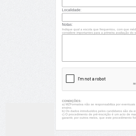
Localidade:
Notas:
Indique qual a escola que frequentou, com que méd
considere importantes para a primeira avaliação do se
CONDIÇÕES:
a) MZFormativa não se responsabiliza por eventuais fa
ensino.
b) Os dados introduzidos pelos candidatos são da e
c) O procedimento de pré-inscrição é um acto de ma
garantir, por outros meios, que este procedimento foi