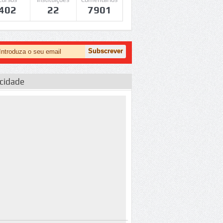
402
22
7901
icidade