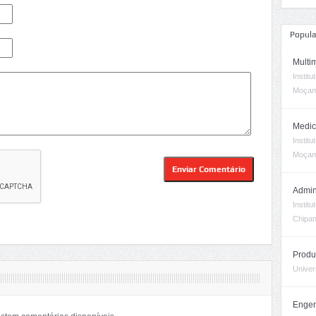
Popula
Multi
Instit
Moçam
Medic
Instit
Moçam
Admin
Instit
Chipa
Produ
Univer
Engen