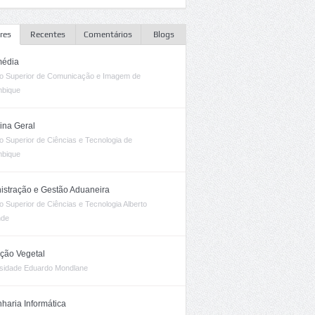
res
Recentes
Comentários
Blogs
média
uto Superior de Comunicação e Imagem de
bique
ina Geral
uto Superior de Ciências e Tecnologia de
bique
istração e Gestão Aduaneira
uto Superior de Ciências e Tecnologia Alberto
nde
ção Vegetal
sidade Eduardo Mondlane
haria Informática