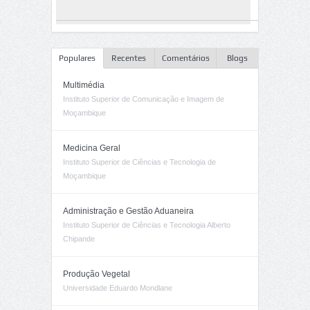
Populares
Recentes
Comentários
Blogs
Multimédia
Instituto Superior de Comunicação e Imagem de
Moçambique
Medicina Geral
Instituto Superior de Ciências e Tecnologia de
Moçambique
Administração e Gestão Aduaneira
Instituto Superior de Ciências e Tecnologia Alberto
Chipande
Produção Vegetal
Universidade Eduardo Mondlane