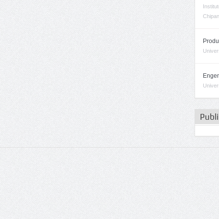
Instit
Chipa
Produ
Univer
Engen
Univer
Publ