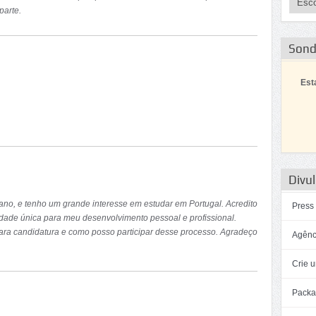
parte.
Son
Est
 meu país
Divul
no, e tenho um grande interesse em estudar em Portugal. Acredito
Press
dade única para meu desenvolvimento pessoal e profissional.
para candidatura e como posso participar desse processo. Agradeço
Agênc
Crie u
Packa