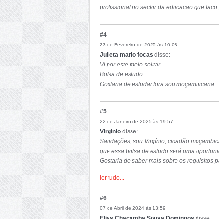
profissional no sector da educacao que faco 
#4
23 de Fevereiro de 2025 às 10:03
Julieta mario focas
disse:
Vi por este meio solitar
Bolsa de estudo
Gostaria de estudar fora sou moçambicana
E gastaria de me formar para poder ajudar o
#5
22 de Janeiro de 2025 às 19:57
Virginio
disse:
Saudações, sou Virgínio, cidadão moçambica
que essa bolsa de estudo será uma oportuni
Gostaria de saber mais sobre os requisitos 
pela atenção e pela oportunidade."
ler tudo...
#6
07 de Abril de 2024 às 13:59
Elias Chacamba Sousa Domingos
disse: