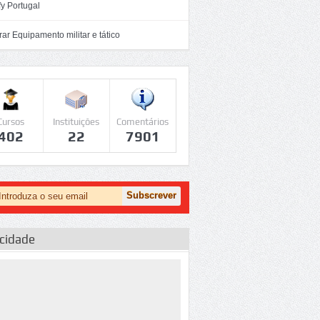
y Portugal
r Equipamento militar e tático
Cursos
Instituições
Comentários
402
22
7901
icidade