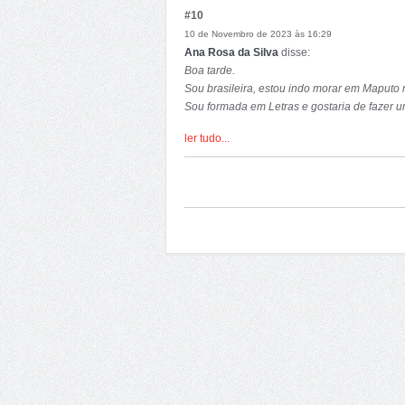
#10
10 de Novembro de 2023 às 16:29
Ana Rosa da Silva
disse:
Boa tarde.
Sou brasileira, estou indo morar em Maputo 
Sou formada em Letras e gostaria de fazer
embaixada do Brasil e gostaria de saber se 
ler tudo...
Desde já agradeço.
Att,
Ana Rosa