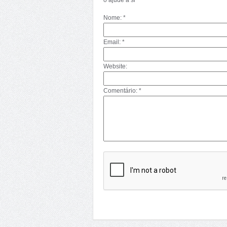
o ajude a si
Nome: *
Email: *
Website:
Comentário: *