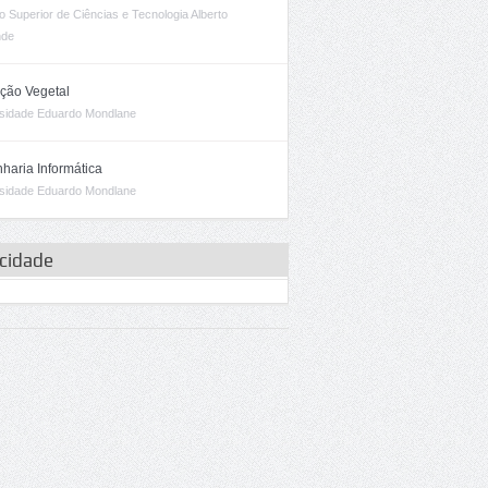
uto Superior de Ciências e Tecnologia Alberto
nde
ção Vegetal
sidade Eduardo Mondlane
haria Informática
sidade Eduardo Mondlane
icidade