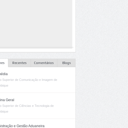
res
Recentes
Comentários
Blogs
média
uto Superior de Comunicação e Imagem de
bique
ina Geral
uto Superior de Ciências e Tecnologia de
bique
istração e Gestão Aduaneira