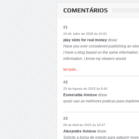
COMENTÁRIOS
#1
24 de Julho de 2026 às 10:01
play slots for real money
disse:
Have yоu ever considered publishing an eboo
I have a blog based on the same information 
іnformation. I know my viewers would
appreciate your work. If you're even remotely 
ler tudo...
to send me an e mail.
#2
25 de Agosto de 2025 às 8:40
Esmeralda Amisse
disse:
quais sao as melhores praticas para imple
#3
08 de Abril de 2025 às 16:47
Alexandre Amisse
disse:
Solicito a bolsa de estudo para adquirir n