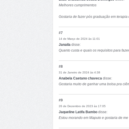
Melhores cumprimentos
Gostaria de fazer pós graduação em terapia d
duração e modalidade da formação.
#7
Agradeço desde já
14 de Março de 2024 às 11:01
Janaila
disse:
Quanto custa e quais os requisitos para fa
#8
31 de Janeiro de 2024 às 4:38
Anabela Caetano chaveca
disse:
Gostaria muito de ganhar uma bolsa pra ciê
#9
26 de Dezembro de 2023 às 17:05
Jaqueline Latifa Bambo
disse:
Estou morando em Maputo e gostaria de me 