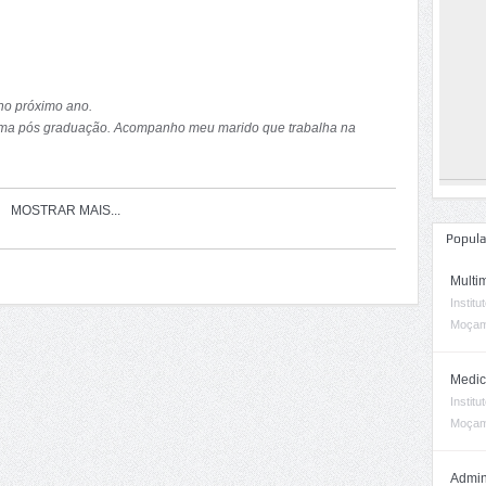
no próximo ano.
 uma pós graduação. Acompanho meu marido que trabalha na
é possível continuar os meus estudos.
MOSTRAR MAIS...
Popula
Multi
Instit
Moçam
Medic
Instit
Moçam
Admin