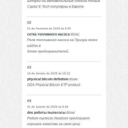
Шторки на автомобильные стекла Renault
Captur E-Tech популярны в Европе.
#2
21 de Fevereiro de 2026 às 9:35
сетка топливного насоса
disse:
Реле топливного насоса на Приора легко
найти в
блоке предохранителей.
#3
14 de Janeiro de 2026 às 16:12
physical bitcoin definition
disse:
DDA Physical Bitcoin ETP product.
#4
01 de Janeiro de 2026 às 6:48
dns роботы пылесосы
disse:
Робот-пылесос Neatsvor предлагает
хорошее качество за свою цену.