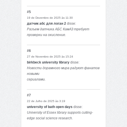
#5
19 de Dezembro de 2025 às 11:30
датчик абс для логан 2
disse:
Разъем датчика АБС КамАЗ требует
проверки на окисление.
#6
27 de Novembro de 2025 às 15:24
birkbeck university library
disse:
Новости дорамного мира радуют фанатов
новыми
сериалами.
#7
22 de Julho de 2025 às 3:19
university of bath open days
disse:
University of Essex library supports cutting-
edge social science research.