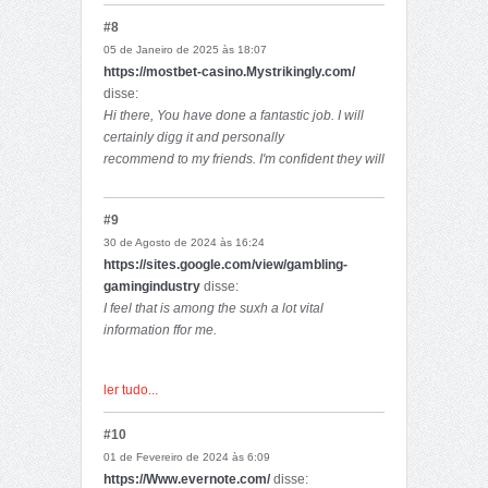
#8
05 de Janeiro de 2025 às 18:07
https://mostbet-casino.Mystrikingly.com/
disse:
Hi there, You have done a fantastic job. I will
certainly digg it and personally
recommend to my friends. I'm confident they will
be benefited from this web site.
#9
30 de Agosto de 2024 às 16:24
https://sites.google.com/view/gambling-
gamingindustry
disse:
I feel that is among the suxh a lot vital
information ffor me.
And i am glad studying yoour article. However
ler tudo...
wannna statement on some basic things, The
web site style is wonderful, the articles is really
#10
excellent :
01 de Fevereiro de 2024 às 6:09
D. Excellent task, cheers
https://Www.evernote.com/
disse: