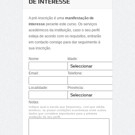
DE INTERESSE
A pré-inscrição é uma
manifestação de
interesse
perante este curso. Os serviços
acedémicos da instituição, caso o seu perfil
esteja de acordo com os requisitos, entrarão
em contacto consigo para dar seguimento à
sua inscrição.
Nome:
Idade:
Email:
Telefone:
Localidade:
Provincia:
Notas:
Indique qual a escola que frequentou, com que média
terminou, se possui condições económicas entre outros
dados que considere importantes para a primeira
avaliação do seu perfil.