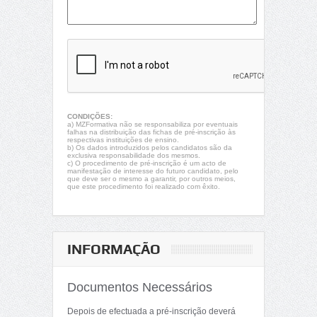
CONDIÇÕES:
a) MZFormativa não se responsabiliza por eventuais
falhas na distribuição das fichas de pré-inscrição às
respectivas instituições de ensino.
b) Os dados introduzidos pelos candidatos são da
exclusiva responsabilidade dos mesmos.
c) O procedimento de pré-inscrição é um acto de
manifestação de interesse do futuro candidato, pelo
que deve ser o mesmo a garantir, por outros meios,
que este procedimento foi realizado com êxito.
INFORMAÇÃO
Documentos Necessários
Depois de efectuada a pré-inscrição deverá