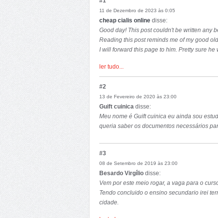
#1
11 de Dezembro de 2023 às 0:05
cheap cialis online
disse:
Good day! This post couldn't be written any be
Reading this post reminds me of my good old
I will forward this page to him. Pretty sure he
Thanks for sharing!
ler tudo...
#2
13 de Fevereiro de 2020 às 23:00
Guift cuinica
disse:
Meu nome é Guift cuinica eu ainda sou estud
queria saber os documentos necessários para
#3
08 de Setembro de 2019 às 23:00
Besardo Virgílio
disse:
Vem por este meio rogar, a vaga para o curs
Tendo concluido o ensino secundario irei te
cidade.
Celular: +258 846513613