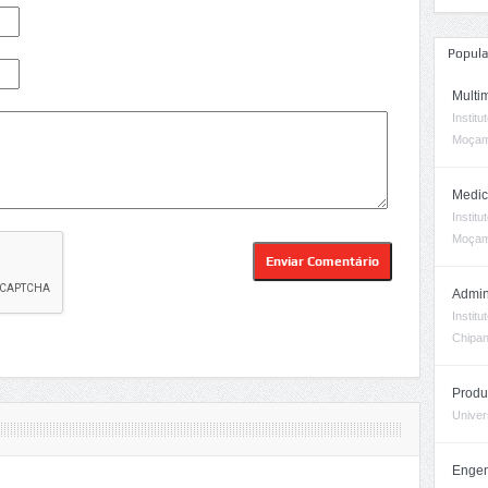
Popula
Multi
Instit
Moçam
Medic
Instit
Moçam
Admin
Instit
Chipa
Produ
Univer
Engen