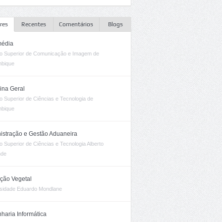
res
Recentes
Comentários
Blogs
média
uto Superior de Comunicação e Imagem de
bique
ina Geral
uto Superior de Ciências e Tecnologia de
bique
istração e Gestão Aduaneira
uto Superior de Ciências e Tecnologia Alberto
nde
ção Vegetal
sidade Eduardo Mondlane
haria Informática