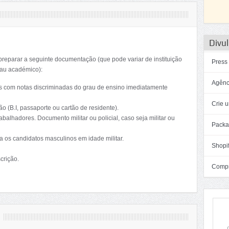
Divul
preparar a seguinte documentação (que pode variar de instituição
Press
rau académico):
Agênc
ções com notas discriminadas do grau de ensino imediatamente
Crie u
o (B.I, passaporte ou cartão de residente).
abalhadores. Documento militar ou policial, caso seja militar ou
Packa
ra os candidatos masculinos em idade militar.
Shopif
crição.
Compra