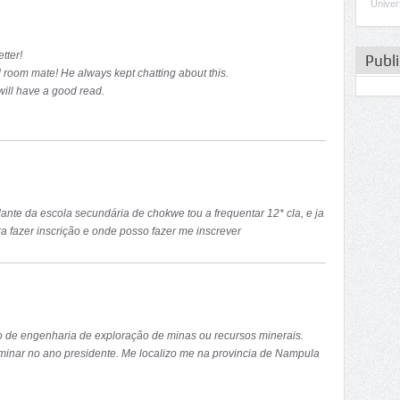
Univer
tter!
Publ
 room mate! He always kept chatting about this.
 will have a good read.
ante da escola secundária de chokwe tou a frequentar 12* cla, e ja
 fazer inscrição e onde posso fazer me inscrever
o de engenharia de exploração de minas ou recursos minerais.
rminar no ano presidente. Me localizo me na provincia de Nampula