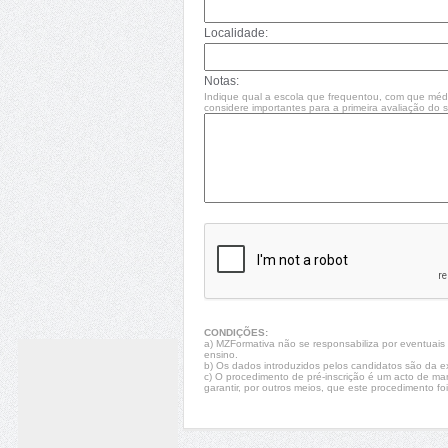
Localidade:
Notas:
Indique qual a escola que frequentou, com que méd
considere importantes para a primeira avaliação do se
CONDIÇÕES:
a) MZFormativa não se responsabiliza por eventuais fa
ensino.
b) Os dados introduzidos pelos candidatos são da e
c) O procedimento de pré-inscrição é um acto de ma
garantir, por outros meios, que este procedimento foi