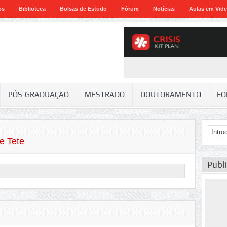
os
Biblioteca
Bolsas de Estudo
Fórum
Notícias
Aulas em Vid
PÓS-GRADUAÇÃO
MESTRADO
DOUTORAMENTO
FO
de Tete
Publ