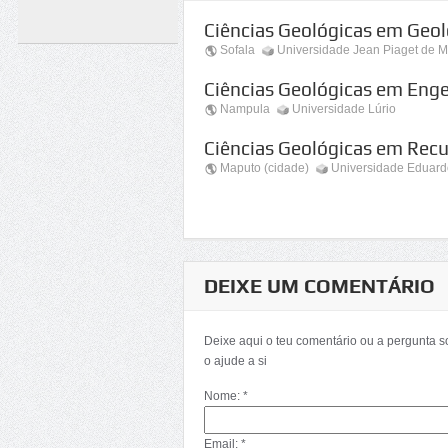
Ciências Geológicas em Geol
Sofala
Universidade Jean Piaget de 
Ciências Geológicas em Eng
Nampula
Universidade Lúrio
Ciências Geológicas em Recu
Maputo (cidade)
Universidade Eduar
DEIXE UM COMENTÁRIO
Deixe aqui o teu comentário ou a pergunta 
o ajude a si
Nome: *
Email: *