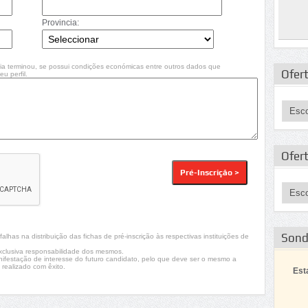
Provincia:
ia terminou, se possui condições económicas entre outros dados que
Ofert
u perfil.
Ofer
Son
lhas na distribuição das fichas de pré-inscrição às respectivas instituições de
xclusiva responsabilidade dos mesmos.
nifestação de interesse do futuro candidato, pelo que deve ser o mesmo a
 realizado com êxito.
Est