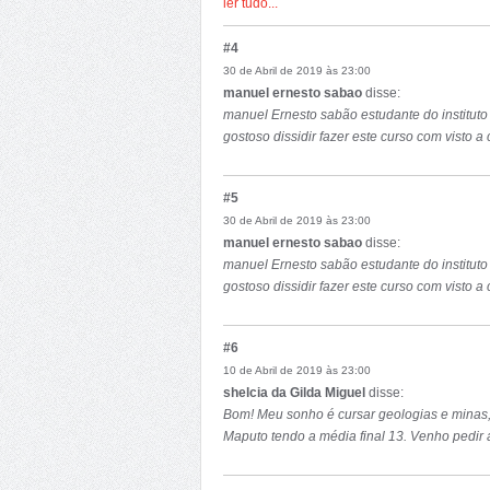
ler tudo...
Espero uma boa retrocedencia.
Muito Obrigado.
#4
30 de Abril de 2019 às 23:00
manuel ernesto sabao
disse:
manuel Ernesto sabão estudante do instituto 
gostoso dissidir fazer este curso com visto a
#5
30 de Abril de 2019 às 23:00
manuel ernesto sabao
disse:
manuel Ernesto sabão estudante do instituto 
gostoso dissidir fazer este curso com visto a
#6
10 de Abril de 2019 às 23:00
shelcia da Gilda Miguel
disse:
Bom! Meu sonho é cursar geologias e minas,
Maputo tendo a média final 13. Venho pedir 