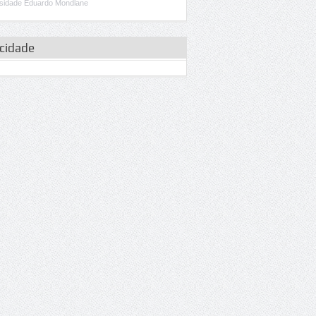
sidade Eduardo Mondlane
icidade