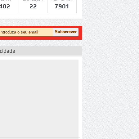
402
22
7901
icidade