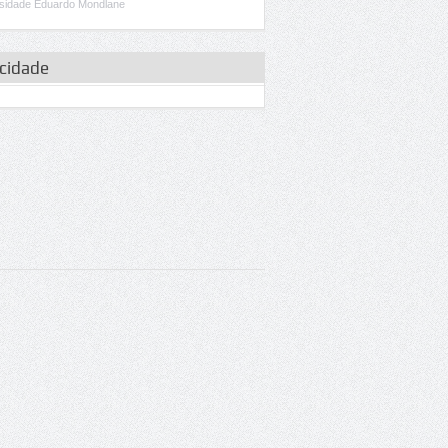
sidade Eduardo Mondlane
icidade