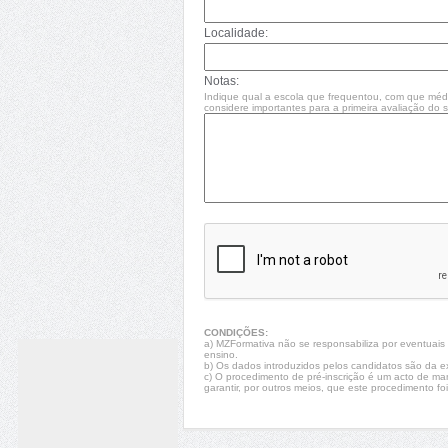
Localidade:
Notas:
Indique qual a escola que frequentou, com que méd
considere importantes para a primeira avaliação do se
CONDIÇÕES:
a) MZFormativa não se responsabiliza por eventuais fa
ensino.
b) Os dados introduzidos pelos candidatos são da e
c) O procedimento de pré-inscrição é um acto de ma
garantir, por outros meios, que este procedimento foi