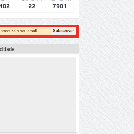
402
22
7901
icidade