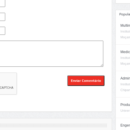
Popula
Multi
Instit
Moçam
Medic
Instit
Moçam
Admin
Instit
Chipa
Produ
Univer
Engen