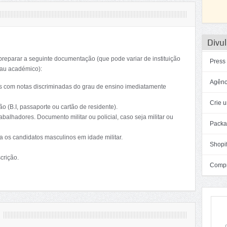
Divul
preparar a seguinte documentação (que pode variar de instituição
Press
rau académico):
Agênc
ções com notas discriminadas do grau de ensino imediatamente
Crie u
o (B.I, passaporte ou cartão de residente).
abalhadores. Documento militar ou policial, caso seja militar ou
Packa
ra os candidatos masculinos em idade militar.
Shopif
crição.
Compra