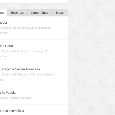
res
Recentes
Comentários
Blogs
média
uto Superior de Comunicação e Imagem de
bique
ina Geral
uto Superior de Ciências e Tecnologia de
bique
istração e Gestão Aduaneira
uto Superior de Ciências e Tecnologia Alberto
nde
ção Vegetal
sidade Eduardo Mondlane
haria Informática