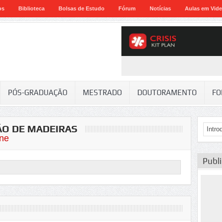
os
Biblioteca
Bolsas de Estudo
Fórum
Notícias
Aulas em Vid
PÓS-GRADUAÇÃO
MESTRADO
DOUTORAMENTO
FO
ÃO DE MADEIRAS
ne
Publ