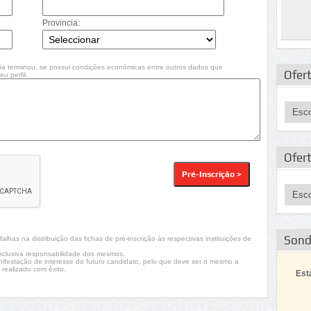
Provincia:
ia terminou, se possui condições económicas entre outros dados que
Ofert
u perfil.
Ofer
Son
lhas na distribuição das fichas de pré-inscrição às respectivas instituições de
xclusiva responsabilidade dos mesmos.
nifestação de interesse do futuro candidato, pelo que deve ser o mesmo a
 realizado com êxito.
Est