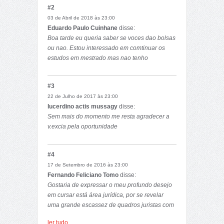
#2
03 de Abril de 2018 às 23:00
Eduardo Paulo Cuinhane
disse:
Boa tarde eu queria saber se voces dao bolsas
ou nao. Estou interessado em comtinuar os
estudos em mestrado mas nao tenho
condiçoes finaceiras
#3
22 de Julho de 2017 às 23:00
lucerdino actis mussagy
disse:
Sem mais do momento me resta agradecer a
v.excia pela oportunidade
#4
17 de Setembro de 2016 às 23:00
Fernando Feliciano Tomo
disse:
Gostaria de expressar o meu profundo desejo
em cursar está área jurídica, por se revelar
uma grande escassez de quadros juristas com
formação nesta área no nosso país. Assim,
ler tudo...