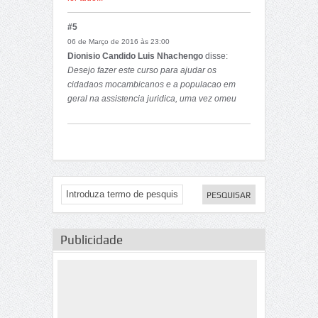
seria do meu lado, mais um contributo no
desenvolvimento do saber jurídico em especial
#5
nesta componente das ciências juridico-
06 de Março de 2016 às 23:00
politicas
Dionisio Candido Luis Nhachengo
disse:
Desejo fazer este curso para ajudar os
cidadaos mocambicanos e a populacao em
geral na assistencia juridica, uma vez omeu
pais possui insuficiencia de quadros nesta
area.
Publicidade