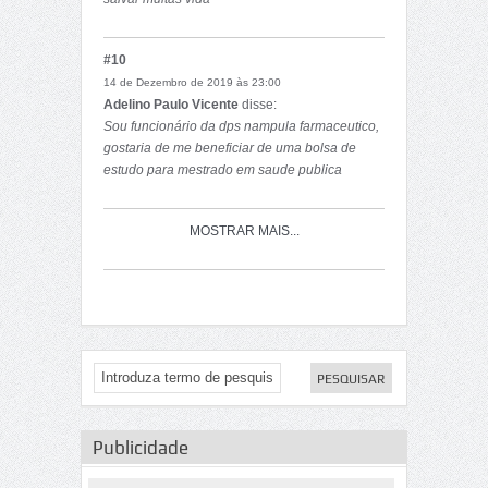
Ajudaria muita gente do meus pais e juntos
podíamos de criar condições pra o nosso pais
#10
crescer
14 de Dezembro de 2019 às 23:00
Adelino Paulo Vicente
disse:
Sou funcionário da dps nampula farmaceutico,
gostaria de me beneficiar de uma bolsa de
estudo para mestrado em saude publica
MOSTRAR MAIS...
Publicidade