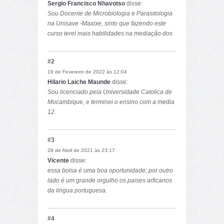
Sergio Francisco Nhavotso
disse:
Sou Docente de Microbiologia e Parasitologia
na Unisave -Maxixe, sinto que fazendo este
curso terei mais habilidades na mediação dos
conteúdos, visto que esta cadeira servira de
ponte na sala de aulas.
#2
19 de Fevereiro de 2022 às 12:04
Hilario Laiche Maunde
disse:
Sou licenciado pela Universidade Catolica de
Mocambique, e terminei o ensino com a media
12.
gostaria de fazer parte deste curso de
mestrado pois me julgo capaz de o frenquentar
#3
e contribuir forma positiva para o crescimento
28 de Abril de 2021 às 23:17
do meu pais
Vicente
disse:
essa bolsa é uma boa oportunidade, por outro
lado é um grande orgulho os paises arficanos
da lingua portuguesa.
#4