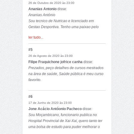
26 de Outubro de 2020 às 23:00
Ananias Antonio
disse:
Ananias António
Sou tecnico de Nutricao e licenciado em
Gestao Desportiva. Tenho uma paixao pelo
curso de Saude Publica e gostaria de fazer e
ler tudo...
posteriormente me especializar em Nutricao,
porque acho que doutado de ferramentas
#5
fornecidas por este curso, melhor contribuirei
26 de Agosto de 2020 às 23:00
para a melhoria da qualidade de saude no
Filipe Fraquichone jofrice canha
disse:
nosso pais.
Prezados, peço detalhes de cursos mestrados
O meu apreço....
na área de saúde, Saúde pública é meu curso
favorito.
Att,
AA
#6
17 de Junho de 2020 às 23:00
Jone Acácio Antóonio Pacheco
disse:
Sou Moçambicano, funcionario publica no
Hospital Provincial de Xai-Xai, quero tanto ter
uma bolsa de estudo para puder melhorar o
sistema de saúde tecnico do meu pais e