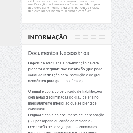
c) O procedimento de pré-inscrição é um acto de
manifestação de interesse do futuro candidato, pelo
que deve ser o mesmo a garantir, por outros meios,
que este procedimento foi realizado com êxito.
INFORMAÇÃO
Documentos Necessários
Depois de efectuada a pré-inscrição deverá
preparar a seguinte documentação (que pode
variar de instituição para instituição e de grau
académico para grau académico):
Original e cópia do certificado de habilitações
com notas discriminadas do grau de ensino
imediatamente inferior ao que se prentede
candidatar.
Original e cópia do documento de identificação
(B.I, passaporte ou cartão de residente).
Declaração de serviço, para os candidatos