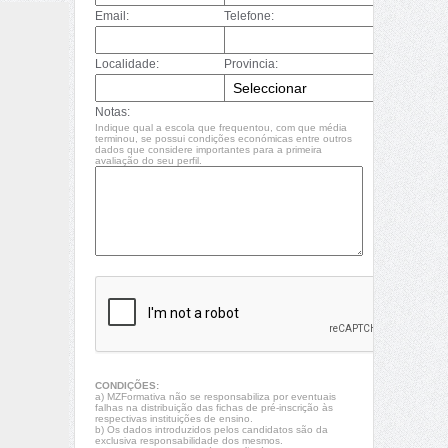
Email:
Telefone:
Localidade:
Provincia:
Notas:
Indique qual a escola que frequentou, com que média
terminou, se possui condições económicas entre outros
dados que considere importantes para a primeira
avaliação do seu perfil.
CONDIÇÕES:
a) MZFormativa não se responsabiliza por eventuais
falhas na distribuição das fichas de pré-inscrição às
respectivas instituições de ensino.
b) Os dados introduzidos pelos candidatos são da
exclusiva responsabilidade dos mesmos.