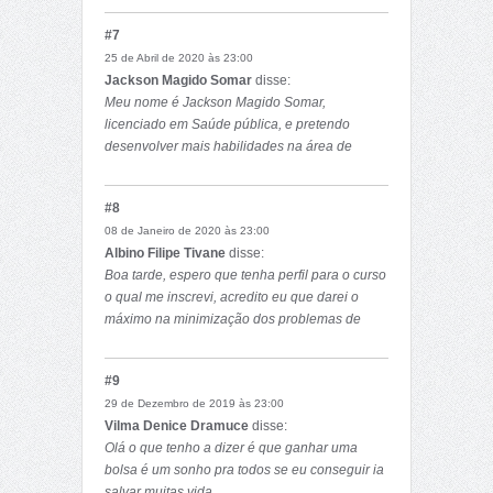
tambem melhorar o meu grau academico
#7
25 de Abril de 2020 às 23:00
Jackson Magido Somar
disse:
Meu nome é Jackson Magido Somar,
licenciado em Saúde pública, e pretendo
desenvolver mais habilidades na área de
pesquisa em saúde.
#8
08 de Janeiro de 2020 às 23:00
Albino Filipe Tivane
disse:
Boa tarde, espero que tenha perfil para o curso
o qual me inscrevi, acredito eu que darei o
máximo na minimização dos problemas de
saúde publica em moçambique.
#9
29 de Dezembro de 2019 às 23:00
Vilma Denice Dramuce
disse:
Olá o que tenho a dizer é que ganhar uma
bolsa é um sonho pra todos se eu conseguir ia
salvar muitas vida