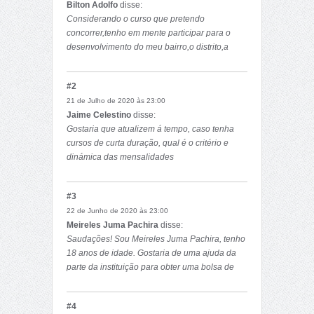
Bilton Adolfo
disse:
Considerando o curso que pretendo
concorrer,tenho em mente participar para o
desenvolvimento do meu bairro,o distrito,a
província e até o país em geral,pois,há uma
grande necessidade a nível comunitário de
#2
alguém com um patamar igual
21 de Julho de 2020 às 23:00
Jaime Celestino
disse:
Gostaria que atualizem á tempo, caso tenha
cursos de curta duração, qual é o critério e
dinámica das mensalidades
#3
22 de Junho de 2020 às 23:00
Meireles Juma Pachira
disse:
Saudações! Sou Meireles Juma Pachira, tenho
18 anos de idade. Gostaria de uma ajuda da
parte da instituição para obter uma bolsa de
estudos.
#4