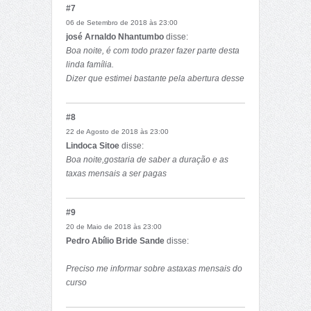
#7
06 de Setembro de 2018 às 23:00
josé Arnaldo Nhantumbo
disse:
Boa noite, é com todo prazer fazer parte desta
linda família.
Dizer que estimei bastante pela abertura desse
portal, porque é neste portal que varios jovem
podem saber mais acerca da actualidade
#8
académica.
22 de Agosto de 2018 às 23:00
Lindoca Sitoe
disse:
Boa noite,gostaria de saber a duração e as
taxas mensais a ser pagas
#9
20 de Maio de 2018 às 23:00
Pedro Abílio Bride Sande
disse:
Preciso me informar sobre astaxas mensais do
curso