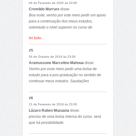
04 de Fevereiro de 2020 às 23:00
Cremildo Murrure
disse:
Boa noite, venho por este meio pedir um apoio
para a continuação dos meus estudos,
sobretudo o nível superior no curso de
Engenharia Química, pois almejo bastante este
ler tudo...
curso mas não possuo condições, possuo
notas que prometem no meu nível médio.
#5
Agradeceria bastante se apoiassem-me.
04 de Outubro de 2019 às 23:00
Aramussone Marcelino Mahoua
disse:
Venho por esse meio pedir uma bolsa de
estudo para a pos-graduação no sentido de
continuar meus estudos. Saudações
#6
21 de Fevereiro de 2019 às 23:00
Lázaro Ruben Muzuana
disse:
preciso de uma bolsa interna do curso. será
que há possibilidade.