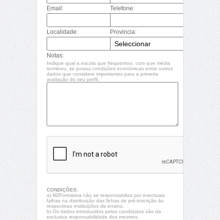
Email:
Telefone:
Localidade:
Provincia:
Notas:
Indique qual a escola que frequentou, com que média
terminou, se possui condições económicas entre outros
dados que considere importantes para a primeira
avaliação do seu perfil.
CONDIÇÕES:
a) MZFormativa não se responsabiliza por eventuais
falhas na distribuição das fichas de pré-inscrição às
respectivas instituições de ensino.
b) Os dados introduzidos pelos candidatos são da
exclusiva responsabilidade dos mesmos.