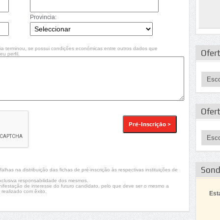
Provincia:
ia terminou, se possui condições económicas entre outros dados que
Ofert
u perfil.
Ofer
Son
lhas na distribuição das fichas de pré-inscrição às respectivas instituições de
xclusiva responsabilidade dos mesmos.
nifestação de interesse do futuro candidato, pelo que deve ser o mesmo a
 realizado com êxito.
Est