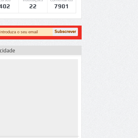
402
22
7901
icidade