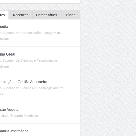
res
Recentes
Comentários
Blogs
média
uto Superior de Comunicação e Imagem de
bique
ina Geral
uto Superior de Ciências e Tecnologia de
bique
istração e Gestão Aduaneira
uto Superior de Ciências e Tecnologia Alberto
nde
ção Vegetal
sidade Eduardo Mondlane
haria Informática