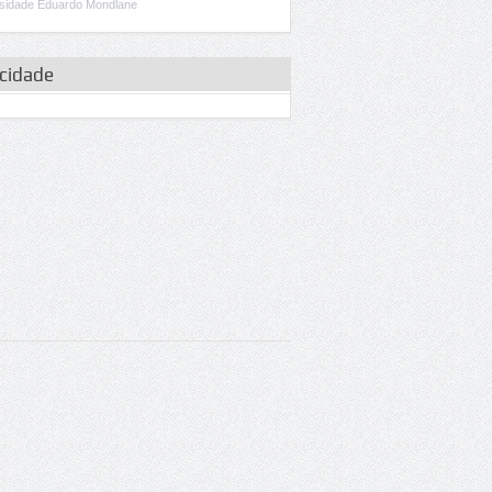
sidade Eduardo Mondlane
icidade