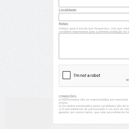
Localidade:
Notas:
Indique qual a escola que frequentou, com que méd
considere importantes para a primeira avaliação do se
CONDIÇÕES:
a) MZFormativa não se responsabiliza por eventuais fa
ensino.
b) Os dados introduzidos pelos candidatos são da e
c) O procedimento de pré-inscrição é um acto de ma
garantir, por outros meios, que este procedimento foi