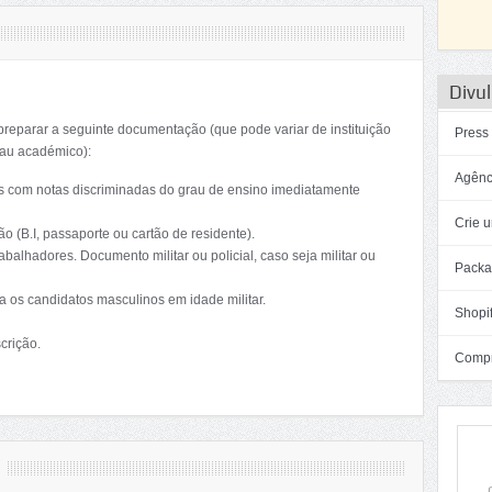
Divul
preparar a seguinte documentação (que pode variar de instituição
Press
rau académico):
Agênc
ções com notas discriminadas do grau de ensino imediatamente
Crie u
o (B.I, passaporte ou cartão de residente).
abalhadores. Documento militar ou policial, caso seja militar ou
Packa
ra os candidatos masculinos em idade militar.
Shopif
crição.
Compra