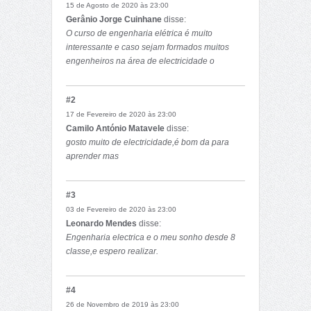
15 de Agosto de 2020 às 23:00
Gerânio Jorge Cuinhane
disse:
O curso de engenharia elétrica é muito
interessante e caso sejam formados muitos
engenheiros na área de electricidade o
desenvolvimento do país e do mundo cresce
visto que a electricidade actua em quase todos
#2
os sectores de trabalho
17 de Fevereiro de 2020 às 23:00
Camilo António Matavele
disse:
gosto muito de electricidade,é bom da para
aprender mas
#3
03 de Fevereiro de 2020 às 23:00
Leonardo Mendes
disse:
Engenharia electrica e o meu sonho desde 8
classe,e espero realizar.
#4
26 de Novembro de 2019 às 23:00