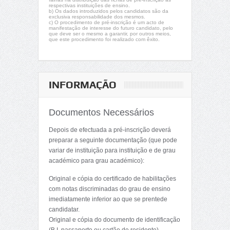
respectivas instituições de ensino.
b) Os dados introduzidos pelos candidatos são da
exclusiva responsabilidade dos mesmos.
c) O procedimento de pré-inscrição é um acto de
manifestação de interesse do futuro candidato, pelo
que deve ser o mesmo a garantir, por outros meios,
que este procedimento foi realizado com êxito.
INFORMAÇÃO
Documentos Necessários
Depois de efectuada a pré-inscrição deverá
preparar a seguinte documentação (que pode
variar de instituição para instituição e de grau
académico para grau académico):
Original e cópia do certificado de habilitações
com notas discriminadas do grau de ensino
imediatamente inferior ao que se prentede
candidatar.
Original e cópia do documento de identificação