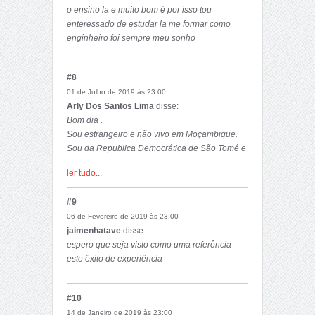
o ensino la e muito bom é por isso tou
enteressado de estudar la me formar como
enginheiro foi sempre meu sonho
#8
01 de Julho de 2019 às 23:00
Arly Dos Santos Lima
disse:
Bom dia .
Sou estrangeiro e não vivo em Moçambique.
Sou da Republica Democrática de São Tomé e
Príncipe, estudei no liceu nacional Liceu
ler tudo...
Nacional. Possuo todas condições para o
alojamento e manter durante todo o período ai
#9
em Moçambique, pagamento do curso bem
06 de Fevereiro de 2019 às 23:00
como qualquer outra despesa que possa
jaimenhatave
disse:
aparecer.
espero que seja visto como uma referência
FAVOR ME EXPOR TODAS A S CONDIÇÕES
este êxito de experiência
PARA O ALUNO ESTRANGEIRO BEM COMO
TODOS OS DETALHES DO CURSO COMO: A
DURAÇÃO TOTAL DO CURSO, CUSTO E
#10
TUDO QUANTO É INFORMAÇÃO QUE ME
14 de Janeiro de 2019 às 23:00