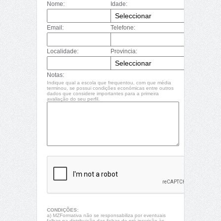
Nome:
Idade:
Email:
Telefone:
Localidade:
Provincia:
Notas:
Indique qual a escola que frequentou, com que média
terminou, se possui condições económicas entre outros
dados que considere importantes para a primeira
avaliação do seu perfil.
CONDIÇÕES:
a) MZFormativa não se responsabiliza por eventuais
falhas na distribuição das fichas de pré-inscrição às