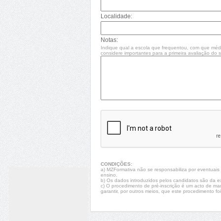
Localidade:
Notas:
Indique qual a escola que frequentou, com que méd
considere importantes para a primeira avaliação do se
CONDIÇÕES:
a) MZFormativa não se responsabiliza por eventuais fa
ensino.
b) Os dados introduzidos pelos candidatos são da e
c) O procedimento de pré-inscrição é um acto de ma
garantir, por outros meios, que este procedimento foi