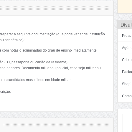
Divul
preparar a seguinte documentação (que pode variar de instituição
Press
rau académico):
Agênc
ções com notas discriminadas do grau de ensino imediatamente
Crie u
o (B.I, passaporte ou cartão de residente).
abalhadores. Documento militar ou policial, caso seja militar ou
Packa
ra os candidatos masculinos em idade militar.
Shopif
crição.
Compra