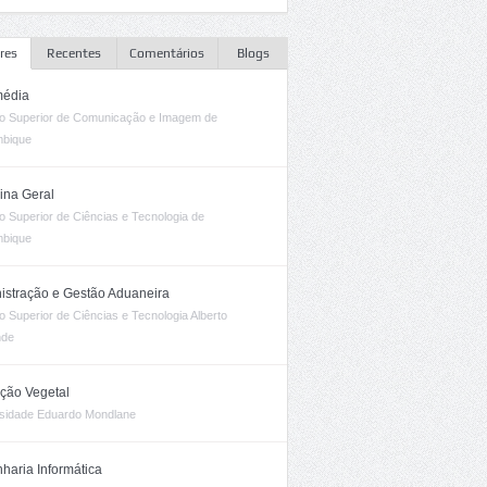
res
Recentes
Comentários
Blogs
média
uto Superior de Comunicação e Imagem de
bique
ina Geral
uto Superior de Ciências e Tecnologia de
bique
istração e Gestão Aduaneira
uto Superior de Ciências e Tecnologia Alberto
nde
ção Vegetal
sidade Eduardo Mondlane
haria Informática