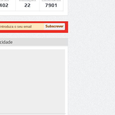
402
22
7901
icidade