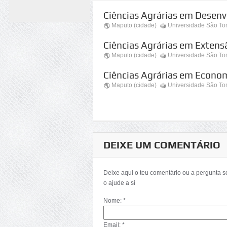
Ciências Agrárias em Desenv
Maputo (cidade)
Universidade São T
Ciências Agrárias em Extens
Maputo (cidade)
Universidade São T
Ciências Agrárias em Econom
Maputo (cidade)
Universidade São T
DEIXE UM COMENTÁRIO
Deixe aqui o teu comentário ou a pergunta 
o ajude a si
Nome: *
Email: *