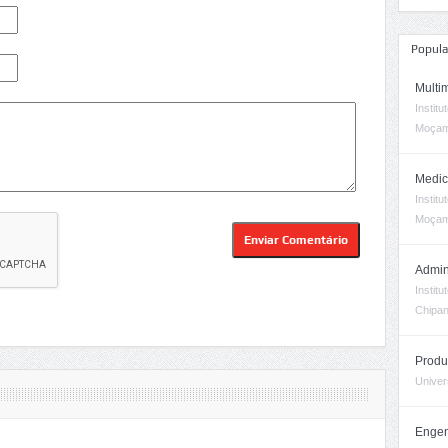
Popula
Multi
Instit
Moçam
Medic
Instit
Moçam
Admin
Instit
Chipa
Produ
Univer
Engen