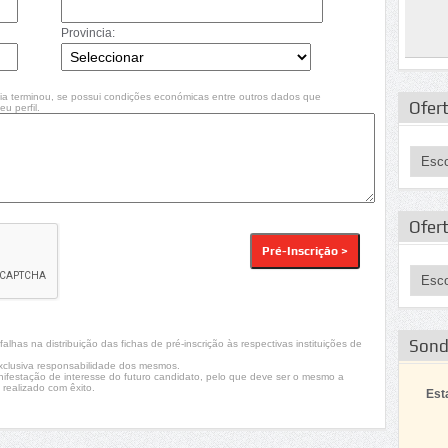
Provincia:
ia terminou, se possui condições económicas entre outros dados que
Ofert
u perfil.
Ofer
Son
lhas na distribuição das fichas de pré-inscrição às respectivas instituições de
xclusiva responsabilidade dos mesmos.
nifestação de interesse do futuro candidato, pelo que deve ser o mesmo a
 realizado com êxito.
Est