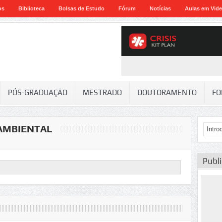
os
Biblioteca
Bolsas de Estudo
Fórum
Notícias
Aulas em Vid
PÓS-GRADUAÇÃO
MESTRADO
DOUTORAMENTO
FO
AMBIENTAL
Publ