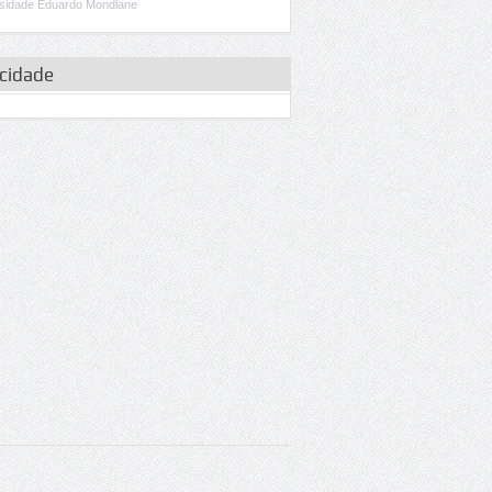
sidade Eduardo Mondlane
icidade