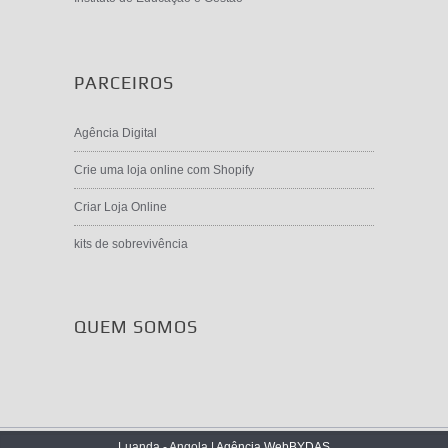
PARCEIROS
Agência Digital
Crie uma loja online com Shopify
Criar Loja Online
kits de sobrevivência
QUEM SOMOS
©2026 ASGLOBAL / Angola Formativa // Viana -
Luanda - Angola |
Agência Web
BYDAS