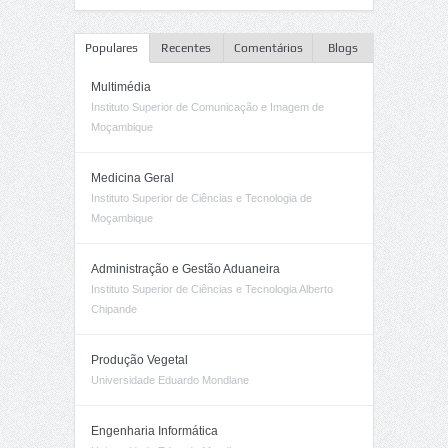
Populares
Recentes
Comentários
Blogs
Multimédia
Instituto Superior de Comunicação e Imagem de
Moçambique
Medicina Geral
Instituto Superior de Ciências e Tecnologia de
Moçambique
Administração e Gestão Aduaneira
Instituto Superior de Ciências e Tecnologia Alberto
Chipande
Produção Vegetal
Universidade Eduardo Mondlane
Engenharia Informática