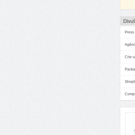
Divul
Press
Agênc
Crie u
Packa
Shopif
Compra