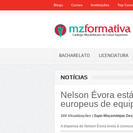
Blogs
Cursos
Instituições
Top Curs
BACHARELATO
LICENCIATURA
NOTÍCIAS
Nelson Évora está
europeus de equi
344 Visualizações |
Sapo Moçambique Des
A dispensa de Nelson Évora levou à convocat