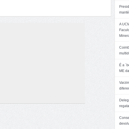
Presi
manté
A UCM
Facul
Minera
Coimb
multid
É a ´
ME da
Varzim
difer
Delega
regat
Consel
devol