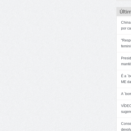
Últim
China:
por c
"Resp
femin
Presi
manté
É a ´
ME da
A ´bo
VÍDEO
sugere
Consel
devol