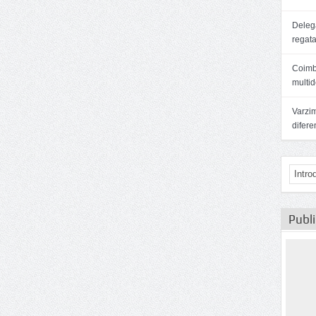
Delega
regat
Coimb
multid
Varzim
difer
Publ