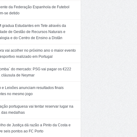
dente da Federação Espanhola de Futebol
m-se detido
 gradua Estudantes em Tete através da
dade de Gestão de Recursos Naturais e
logia e do Centro de Ensino a Distân
ra vai acolher no próximo ano o maior evento
esportivo realizado em Portugal
bomba` do mercado: PSG vai pagar os €222
 cláusula de Neymar
 e Leixões anunciam resultados finais
entes no mesmo jogo
ção portuguesa vai tentar reservar lugar na
a das medalhas
ho de Justiça dá razão a Pinto da Costa e
ve seis pontos ao FC Porto