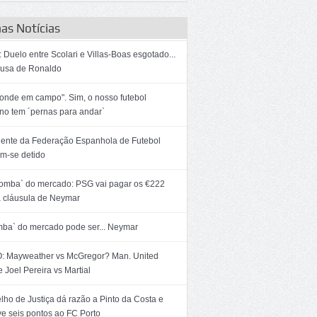
as Notícias
 Duelo entre Scolari e Villas-Boas esgotado...
ausa de Ronaldo
onde em campo". Sim, o nosso futebol
ino tem ´pernas para andar`
dente da Federação Espanhola de Futebol
m-se detido
bomba` do mercado: PSG vai pagar os €222
 cláusula de Neymar
mba` do mercado pode ser... Neymar
: Mayweather vs McGregor? Man. United
 Joel Pereira vs Martial
ho de Justiça dá razão a Pinto da Costa e
ve seis pontos ao FC Porto