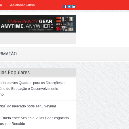
eo
Adicionar Curso
RMAÇÃO
cias Populares
dos novos Quadros para as Direcções do
tério de Educação e Desenvolvimento
no
mba` do mercado pode ser... Neymar
 Duelo entre Scolari e Villas-Boas esgotado...
ausa de Ronaldo