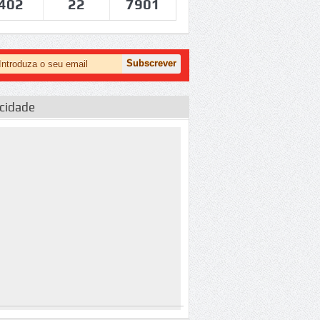
402
22
7901
icidade