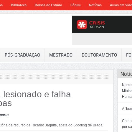
os
Biblioteca
Bolsas de Estudo
Fórum
Notícias
Aulas em Vid
PÓS-GRADUAÇÃO
MESTRADO
DOUTORAMENTO
FO
Notí
Nomea
Minis
 lesionado e falha
Huma
pas
A ´bo
porto
China:
ória de recurso de Ricardo Jaquité, atleta do Sporting de Braga.
por c