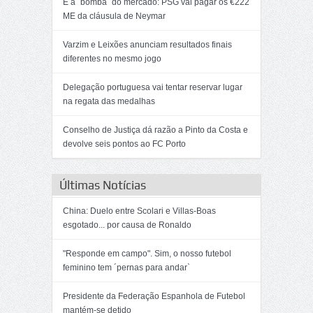
É a ´bomba` do mercado: PSG vai pagar os €222
ME da cláusula de Neymar
Varzim e Leixões anunciam resultados finais
diferentes no mesmo jogo
Delegação portuguesa vai tentar reservar lugar
na regata das medalhas
Conselho de Justiça dá razão a Pinto da Costa e
devolve seis pontos ao FC Porto
Últimas Notícias
China: Duelo entre Scolari e Villas-Boas
esgotado... por causa de Ronaldo
"Responde em campo". Sim, o nosso futebol
feminino tem ´pernas para andar`
Presidente da Federação Espanhola de Futebol
mantém-se detido