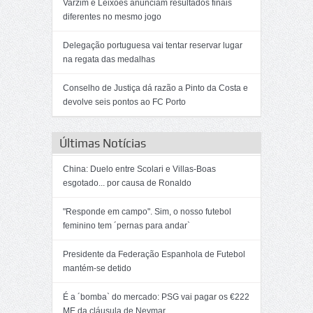
Varzim e Leixões anunciam resultados finais
diferentes no mesmo jogo
Delegação portuguesa vai tentar reservar lugar
na regata das medalhas
Conselho de Justiça dá razão a Pinto da Costa e
devolve seis pontos ao FC Porto
Últimas Notícias
China: Duelo entre Scolari e Villas-Boas
esgotado... por causa de Ronaldo
"Responde em campo". Sim, o nosso futebol
feminino tem ´pernas para andar`
Presidente da Federação Espanhola de Futebol
mantém-se detido
É a ´bomba` do mercado: PSG vai pagar os €222
ME da cláusula de Neymar