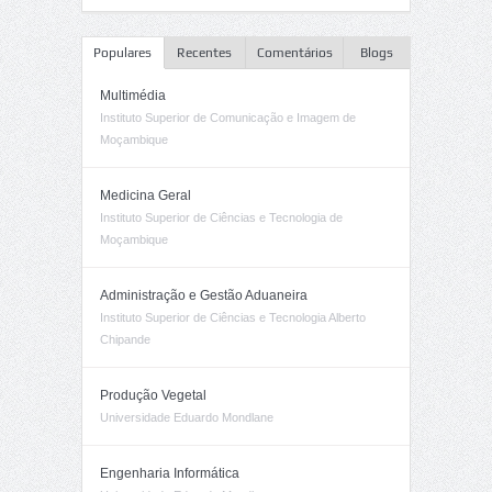
Populares
Recentes
Comentários
Blogs
Multimédia
Instituto Superior de Comunicação e Imagem de
Moçambique
Medicina Geral
Instituto Superior de Ciências e Tecnologia de
Moçambique
Administração e Gestão Aduaneira
Instituto Superior de Ciências e Tecnologia Alberto
Chipande
Produção Vegetal
Universidade Eduardo Mondlane
Engenharia Informática