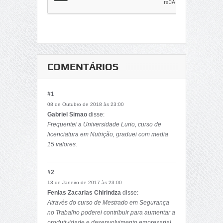
COMENTÁRIOS
#1
08 de Outubro de 2018 às 23:00
Gabriel Simao
disse:
Frequentei a Universidade Lurio, curso de
licenciatura em Nutrição, graduei com media
15 valores.
Tinha iniciado o curso de mestrado em
Tecnologia de Alimentos que interrompi logo
#2
cedo por défice económico.
13 de Janeiro de 2017 às 23:00
Fenias Zacarias Chirindza
disse:
Através do curso de Mestrado em Segurança
no Trabalho poderei contribuir para aumentar a
produtividade e desenvolvimento empresarial