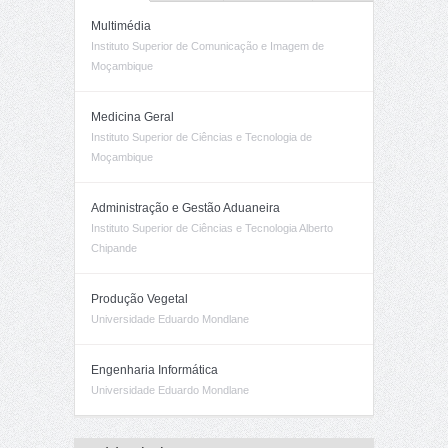
Multimédia
Instituto Superior de Comunicação e Imagem de
Moçambique
Medicina Geral
Instituto Superior de Ciências e Tecnologia de
Moçambique
Administração e Gestão Aduaneira
Instituto Superior de Ciências e Tecnologia Alberto
Chipande
Produção Vegetal
Universidade Eduardo Mondlane
Engenharia Informática
Universidade Eduardo Mondlane