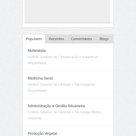
Populares
Recentes
Comentários
Blogs
Multimédia
Instituto Superior de Comunicação e Imagem de
Moçambique
Medicina Geral
Instituto Superior de Ciências e Tecnologia de
Moçambique
Administração e Gestão Aduaneira
Instituto Superior de Ciências e Tecnologia Alberto
Chipande
Produção Vegetal