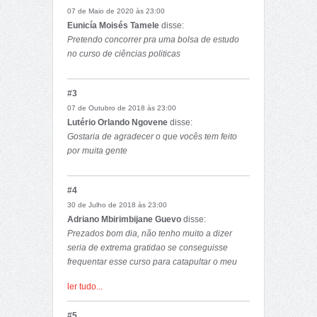
07 de Maio de 2020 às 23:00
Eunicía Moisés Tamele
disse:
Pretendo concorrer pra uma bolsa de estudo
no curso de ciências politicas
#3
07 de Outubro de 2018 às 23:00
Lutério Orlando Ngovene
disse:
Gostaria de agradecer o que vocês tem feito
por muita gente
#4
30 de Julho de 2018 às 23:00
Adriano Mbirimbijane Guevo
disse:
Prezados bom dia, não tenho muito a dizer
seria de extrema gratidao se conseguisse
frequentar esse curso para catapultar o meu
poderio conhecimentos na area politic no geral
ler tudo...
e em particular do meu lindo paįs Moçambique,
doravante ajudar o meu povo no ambito
#5