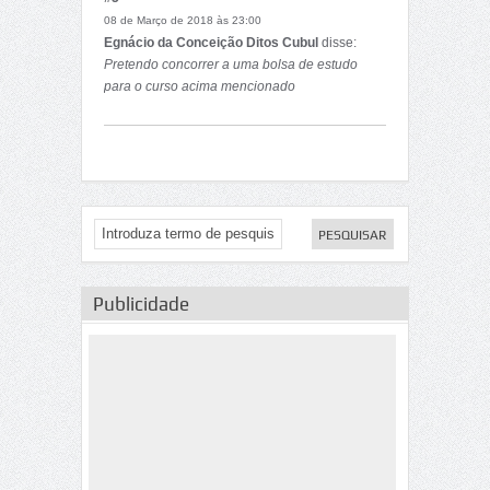
politico democratico e ajudar no
08 de Março de 2018 às 23:00
desenvolvimento social desse maravilhoso
Egnácio da Conceição Ditos Cubul
disse:
povo paciente e inocente. Bem haja politica no
Pretendo concorrer a uma bolsa de estudo
meu pais
para o curso acima mencionado
Publicidade