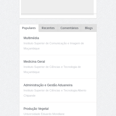
Populares
Recentes
Comentários
Blogs
Multimédia
Instituto Superior de Comunicação e Imagem de
Moçambique
Medicina Geral
Instituto Superior de Ciências e Tecnologia de
Moçambique
Administração e Gestão Aduaneira
Instituto Superior de Ciências e Tecnologia Alberto
Chipande
Produção Vegetal
Universidade Eduardo Mondlane