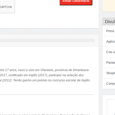
Divul
Press
Agênc
Crie u
Packa
ho 17 anos, nasci e vivo em Vilankulo, província de Inhambane.
Shopif
017, certificado em inglês (2017), participei na seleção dos
tal (2012). Tendo ganho um prémio no concurso escolar de Inglês
Compra
em vários concursos de Conhecimento (2008-2010).
e bolsa de estudos em licenciatura em ciencias politicas ou
no de 2018. Com esta oportunidade de estudar no exterior, pretendo
ara melhorar a vida das sociedades que necessitam. Além de
o do meu país.
e sociais para este feito, e sempre pensando na transformaçao das