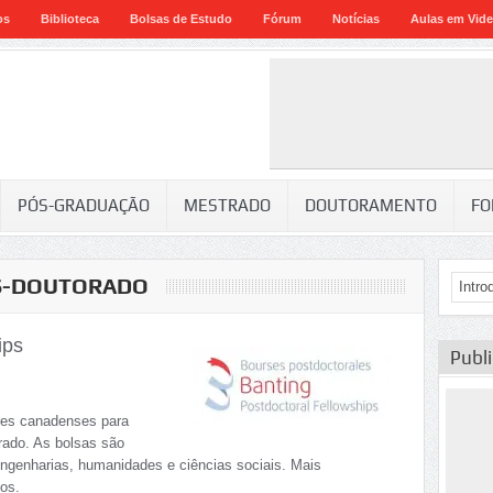
os
Biblioteca
Bolsas de Estudo
Fórum
Notícias
Aulas em Vid
PÓS-GRADUAÇÃO
MESTRADO
DOUTORAMENTO
FO
ÓS-DOUTORADO
ips
Publ
ares canadenses para
rado. As bolsas são
ngenharias, humanidades e ciências sociais. Mais
os.