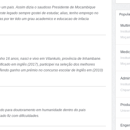
 um pais. Assim dizia o saudoso Presidente de Mocambique
ste legado sempre gostei de estudar, alias, tenho emprego no
Popula
as por ter tido um grau academico e educacao de infacia
Multi
ito a concessao de bolsa de Estudo para Ph.D em areas afins com
Instit
com a sociedade no combate a pobreza no meu pais - Mocambique.
Moçam
rmacao e Licenciado em Planificacao, Administracao e Gestao de
Medic
Instit
ho 16 anos, nasci e vivo em Vilankulo, província de Inhambane.
Moçam
ificado em inglês (2017), participei na seleção dos melhores
). Tendo ganho um prémio no concurso escolar de Inglês em (2010)
concursos de Conhecimento (2008-2010). E, por meio deste,
Admin
s em licenciatura para o ano de 2018. Com esta oportunidade de
Instit
 experiência e conhecimento para melhorar a vida das sociedades
Chipa
gias para o desenvolvimento do meu país. Também melhorando as
Produ
tudo para doutoramento em humanidade dentro do pais
Univer
do fiz com dificuldades.
Engen