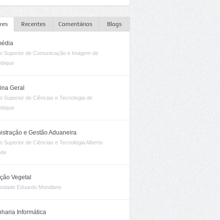
res
Recentes
Comentários
Blogs
média
uto Superior de Comunicação e Imagem de
bique
ina Geral
uto Superior de Ciências e Tecnologia de
bique
istração e Gestão Aduaneira
uto Superior de Ciências e Tecnologia Alberto
nde
ção Vegetal
sidade Eduardo Mondlane
haria Informática