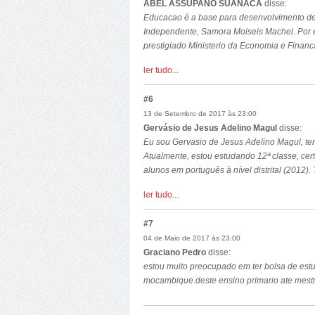
ABEL ASSUPANO SUANACA
disse:
Educacao é a base para desenvolvimento de
Independente, Samora Moiseis Machel. Por e
prestigiado Ministerio da Economia e Financ
aceitaveis.
ler tudo...
Atraves desta maravilhosa plataforma, solic
ciencias sociais, pois pretendo trabalhar 
#6
Sou Mestre em Ciencias de Sistemas de Info
13 de Setembro de 2017 às 23:00
Educacao.
Gervásio de Jesus Adelino Magul
disse:
Eu sou Gervasio de Jesus Adelino Magul, ten
Atualmente, estou estudando 12ª classe, cert
alunos em português à nível distrital (2012
com apenas 9 anos, e participei em vários 
ler tudo...
inscrevo-me a um pedido de bolsa de estudo
estudar no exterior, pretendo adquirir mais
#7
que necessitam. Além de organizar estraté
04 de Maio de 2017 às 23:00
competências linguísticas que tenho.
Graciano Pedro
disse:
Vou honrar e respeitar essa oportunidade.
estou muito preocupado em ter bolsa de es
mocambique.deste ensino primario ate mestra
Contato: +258 845686357
Email: gervasiomagul@gmail.com