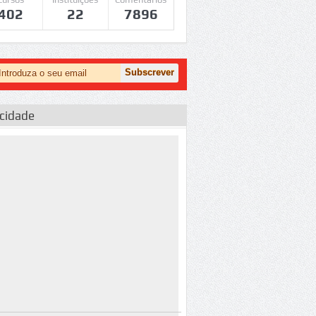
402
22
7896
icidade