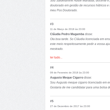
Sou Saidelamine Abibe Mahadal, docente e
sociedades nacionais e internacionais.
doutorado em gestão de recursos hídricos e
meu Pos Doutorado.
Contato: +258 845686357
Email: gervasiomagul@gmail.com
#3
11 de Março de 2018 às 23:00
Cláudia Pedro Magamba
disse:
Ola boa tarde. So Cláudia licenciada em ens
este meio respeitosamente pedir a vossa aj
mestrado.
Comprimentos
ler tudo...
Aguardando reposta
#4
09 de Fevereiro de 2018 às 23:00
Augusto Meque Cigarro
disse:
Sou Augusto meque cigarro licenciado em en
Gostaria de me candidatar para uma bolsa d
#5
27 de Dezembro de 2017 às 23:00