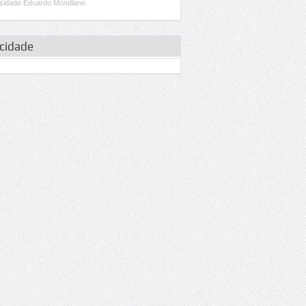
sidade Eduardo Mondlane
icidade