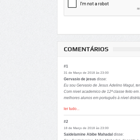
COMENTÁRIOS
#1
31 de Março de 2018 às 23:00
Gervasio de jesus
disse:
Eu sou Gervasio de Jesus Adelino Magul, ten
Com nivel academico de 12ª classe feito em 2
melhores alunos em português à nível distri
em (2010) com apenas 9 anos, e participei 
ler tudo...
E, por meio deste, inscrevo-me a um pedido d
sociais ou ate Sociologia para o presente a
#2
adquirir mais experiência e conhecimento p
18 de Março de 2018 às 23:00
organizar estratégias para o desenvolviment
Saidelamine Abibe Mahadal
disse:
Adiquirindo assim as capacidades politicas 