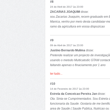
#8
24 de Abril de 2017 às 23:00
ZACARIAS JOAQUIM
disse:
sou Zacarias Joaquim, recem graduado em Eng
Manica, venho por meio desta candidatar-me
ramo da agricultura em vossa dispozicao
#9
09 de Abril de 2017 às 23:00
Justino Bernardo Mulima
disse:
Pretende realizar um projecto de investigaç
usando o metodo Multicatodic GTAW contacto
faltando apenas o finaciamento por 1 ano
ler tudo...
#10
14 de Fevereiro de 2017 às 23:00
Estrela da Conceicao Pereira Jan
disse:
Ola. Sinta-se Cumprimentados. Sou Estrela 
funcionaria da Saude. Gostaria de me benif
area de Saude ( Saude Publica, Nutricao ou 