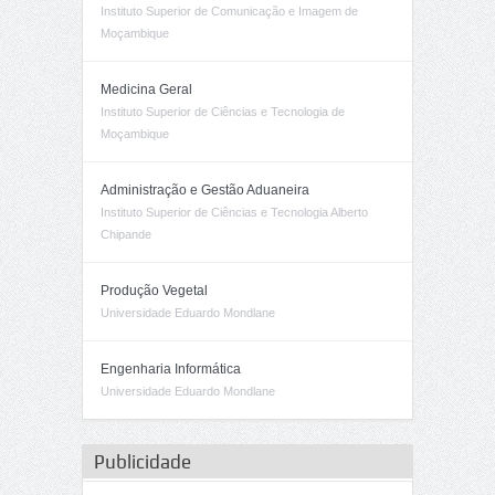
Instituto Superior de Comunicação e Imagem de
Moçambique
Medicina Geral
Instituto Superior de Ciências e Tecnologia de
Moçambique
Administração e Gestão Aduaneira
Instituto Superior de Ciências e Tecnologia Alberto
Chipande
Produção Vegetal
Universidade Eduardo Mondlane
Engenharia Informática
Universidade Eduardo Mondlane
Publicidade