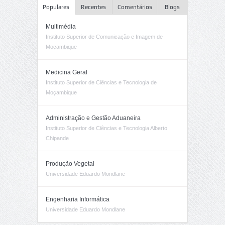
Populares
Recentes
Comentários
Blogs
Multimédia
Instituto Superior de Comunicação e Imagem de
Moçambique
Medicina Geral
Instituto Superior de Ciências e Tecnologia de
Moçambique
Administração e Gestão Aduaneira
Instituto Superior de Ciências e Tecnologia Alberto
Chipande
Produção Vegetal
Universidade Eduardo Mondlane
Engenharia Informática
Universidade Eduardo Mondlane