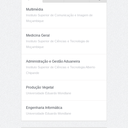
Multimédia
Instituto Superior de Comunicação e Imagem de
Moçambique
Medicina Geral
Instituto Superior de Ciências e Tecnologia de
Moçambique
Administração e Gestão Aduaneira
Instituto Superior de Ciências e Tecnologia Alberto
Chipande
Produção Vegetal
Universidade Eduardo Mondlane
Engenharia Informática
Universidade Eduardo Mondlane