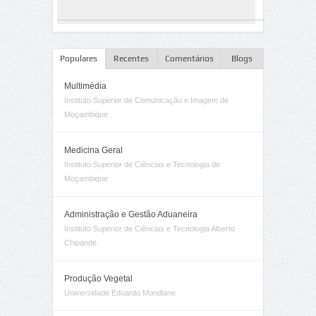
Populares
Recentes
Comentários
Blogs
Multimédia
Instituto Superior de Comunicação e Imagem de
Moçambique
Medicina Geral
Instituto Superior de Ciências e Tecnologia de
Moçambique
Administração e Gestão Aduaneira
Instituto Superior de Ciências e Tecnologia Alberto
Chipande
Produção Vegetal
Universidade Eduardo Mondlane