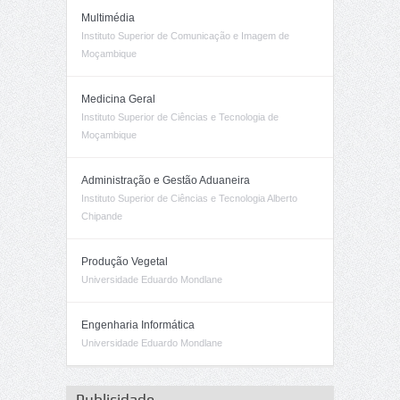
Multimédia
Instituto Superior de Comunicação e Imagem de
Moçambique
Medicina Geral
Instituto Superior de Ciências e Tecnologia de
Moçambique
Administração e Gestão Aduaneira
Instituto Superior de Ciências e Tecnologia Alberto
Chipande
Produção Vegetal
Universidade Eduardo Mondlane
Engenharia Informática
Universidade Eduardo Mondlane