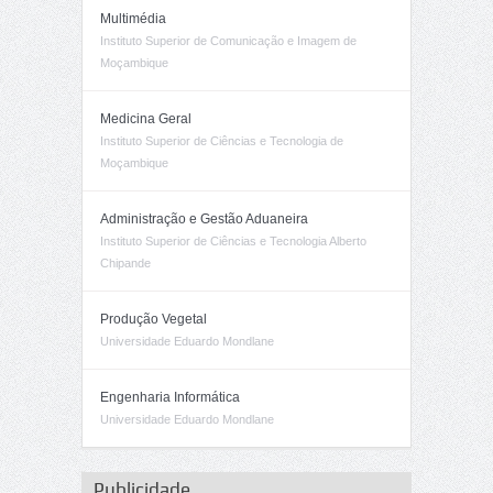
Multimédia
Instituto Superior de Comunicação e Imagem de
Moçambique
Medicina Geral
Instituto Superior de Ciências e Tecnologia de
Moçambique
Administração e Gestão Aduaneira
Instituto Superior de Ciências e Tecnologia Alberto
Chipande
Produção Vegetal
Universidade Eduardo Mondlane
Engenharia Informática
Universidade Eduardo Mondlane
Publicidade