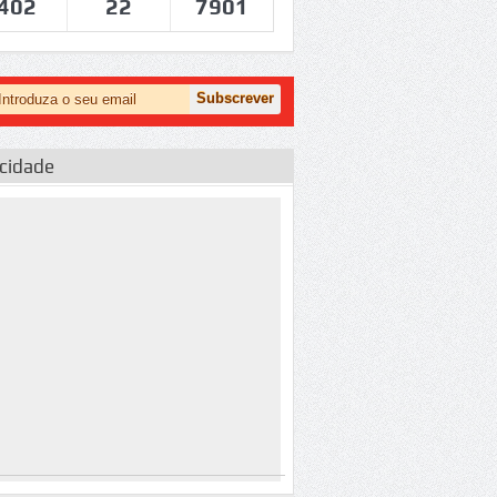
402
22
7901
icidade