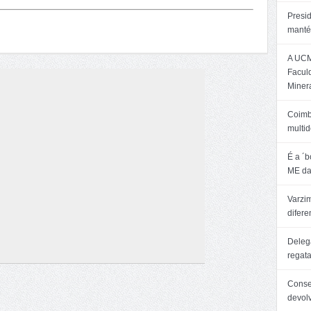
Presi
manté
A UCM
Facul
Minera
Coimb
multid
É a ´
ME da
Varzim
difer
Delega
regat
Consel
devol