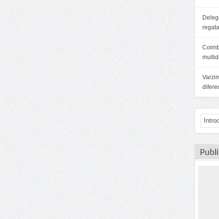
Delega
regat
Coimb
multid
Varzim
difer
Publ