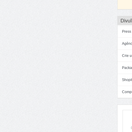
Divul
Press
Agênc
Crie u
Packa
Shopif
Compra