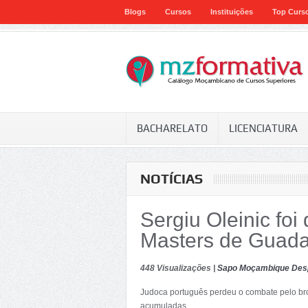
Blogs
Cursos
Instituições
Top Curs
BACHARELATO
LICENCIATURA
NOTÍCIAS
Sergiu Oleinic foi
Masters de Guada
448 Visualizações |
Sapo Moçambique Des
Judoca português perdeu o combate pelo bro
acumuladas.