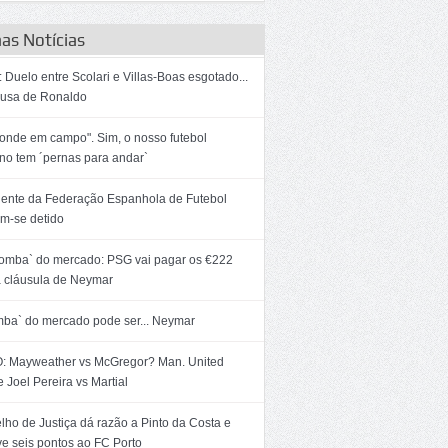
as Notícias
 Duelo entre Scolari e Villas-Boas esgotado...
ausa de Ronaldo
onde em campo". Sim, o nosso futebol
ino tem ´pernas para andar`
dente da Federação Espanhola de Futebol
m-se detido
bomba` do mercado: PSG vai pagar os €222
 cláusula de Neymar
mba` do mercado pode ser... Neymar
: Mayweather vs McGregor? Man. United
 Joel Pereira vs Martial
ho de Justiça dá razão a Pinto da Costa e
ve seis pontos ao FC Porto