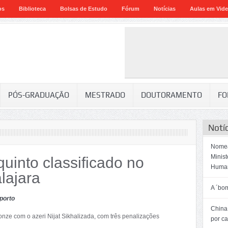
os
Biblioteca
Bolsas de Estudo
Fórum
Notícias
Aulas em Vid
PÓS-GRADUAÇÃO
MESTRADO
DOUTORAMENTO
FO
Notí
Nomea
Minis
 quinto classificado no
Huma
lajara
A ´bo
porto
China:
nze com o azeri Nijat Sikhalizada, com três penalizações
por c