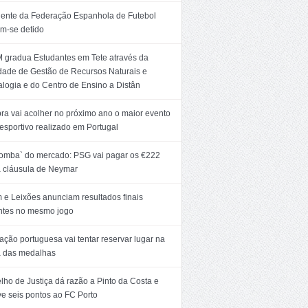
dente da Federação Espanhola de Futebol
m-se detido
 gradua Estudantes em Tete através da
dade de Gestão de Recursos Naturais e
logia e do Centro de Ensino a Distân
ra vai acolher no próximo ano o maior evento
esportivo realizado em Portugal
bomba` do mercado: PSG vai pagar os €222
 cláusula de Neymar
 e Leixões anunciam resultados finais
entes no mesmo jogo
ção portuguesa vai tentar reservar lugar na
a das medalhas
ho de Justiça dá razão a Pinto da Costa e
ve seis pontos ao FC Porto