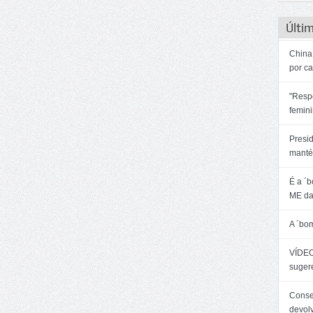
Últim
China:
por c
"Resp
femin
Presi
manté
É a ´
ME da
A ´bo
VÍDEO
sugere
Consel
devol