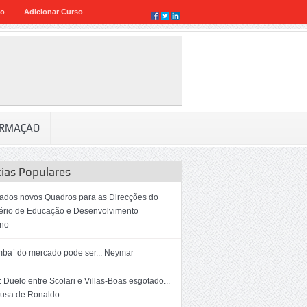
eo
Adicionar Curso
RMAÇÃO
cias Populares
dos novos Quadros para as Direcções do
tério de Educação e Desenvolvimento
no
mba` do mercado pode ser... Neymar
 Duelo entre Scolari e Villas-Boas esgotado...
ausa de Ronaldo