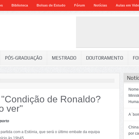
os
Biblioteca
Bolsas de Estudo
Fórum
Notícias
Aulas em Vid
PÓS-GRADUAÇÃO
MESTRADO
DOUTORAMENTO
FO
Notí
Nomea
Minis
 "Condição de Ronaldo?
Huma
 ver"
A ´bo
porto
China:
 partida com a Estónia, que será o último embate da equipa
por c
nício às 19h45.