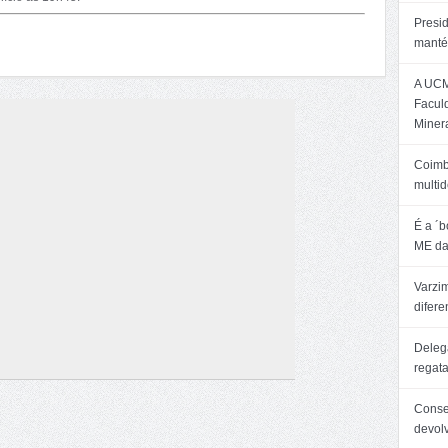
Presi
manté
A UCM
Facul
Minera
Coimb
multid
É a ´
ME da
Varzim
difer
Delega
regat
Consel
devol