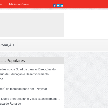
eo
Adicionar Curso
RMAÇÃO
cias Populares
dos novos Quadros para as Direcções do
tério de Educação e Desenvolvimento
no
mba` do mercado pode ser... Neymar
 Duelo entre Scolari e Villas-Boas esgotado...
ausa de Ronaldo