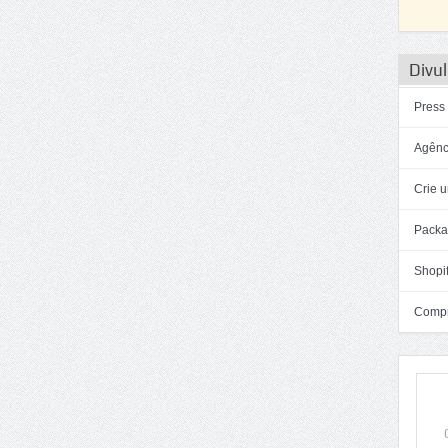
Divul
Press
Agênc
Crie u
Packa
Shopif
Compra