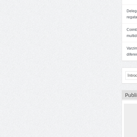
Delega
regat
Coimb
multid
Varzim
difer
Publ