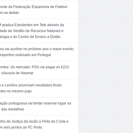
dente da Federação Espanhola de Futebol
m-se detido
 gradua Estudantes em Tete através da
dade de Gestão de Recursos Naturais e
logia e do Centro de Ensino a Distân
ra vai acolher no próximo ano o maior evento
esportivo realizado em Portugal
bomba` do mercado: PSG vai pagar os €222
 cláusula de Neymar
 e Leixões anunciam resultados finais
entes no mesmo jogo
ção portuguesa vai tentar reservar lugar na
a das medalhas
ho de Justiça dá razão a Pinto da Costa e
ve seis pontos ao FC Porto