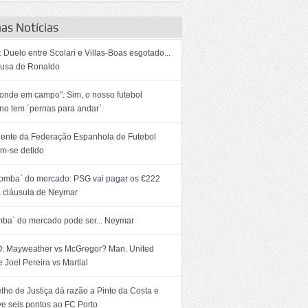
as Notícias
 Duelo entre Scolari e Villas-Boas esgotado...
ausa de Ronaldo
onde em campo". Sim, o nosso futebol
ino tem ´pernas para andar`
dente da Federação Espanhola de Futebol
m-se detido
bomba` do mercado: PSG vai pagar os €222
 cláusula de Neymar
mba` do mercado pode ser... Neymar
: Mayweather vs McGregor? Man. United
 Joel Pereira vs Martial
ho de Justiça dá razão a Pinto da Costa e
ve seis pontos ao FC Porto