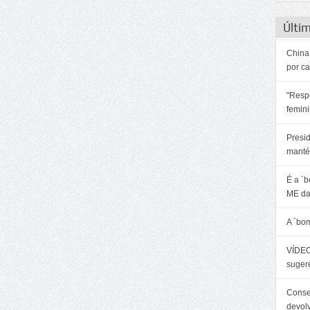
Últim
China:
por c
"Resp
femin
Presi
manté
É a ´
ME da
A ´bo
VÍDEO
sugere
Consel
devol