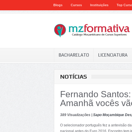
Blogs
Cursos
Instituições
Top Curs
BACHARELATO
LICENCIATURA
NOTÍCIAS
Fernando Santos:
Amanhã vocês vão
389 Visualizações |
Sapo Moçambique Des
O selecionador português fez a antevisão da
nacional antes do Euro 2016. Encontro tem i