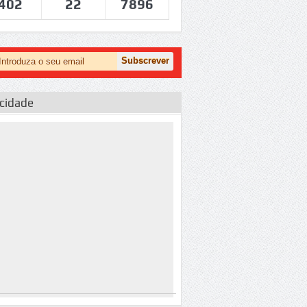
402
22
7896
icidade