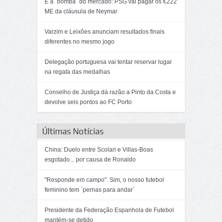
É a ´bomba` do mercado: PSG vai pagar os €222
ME da cláusula de Neymar
Varzim e Leixões anunciam resultados finais
diferentes no mesmo jogo
Delegação portuguesa vai tentar reservar lugar
na regata das medalhas
Conselho de Justiça dá razão a Pinto da Costa e
devolve seis pontos ao FC Porto
Últimas Notícias
China: Duelo entre Scolari e Villas-Boas
esgotado... por causa de Ronaldo
"Responde em campo". Sim, o nosso futebol
feminino tem ´pernas para andar`
Presidente da Federação Espanhola de Futebol
mantém-se detido