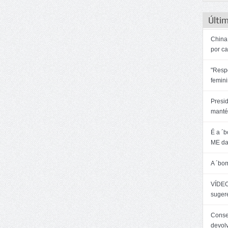
Últim
China:
por c
"Resp
femin
Presi
manté
É a ´
ME da
A ´bo
VÍDEO
sugere
Consel
devol