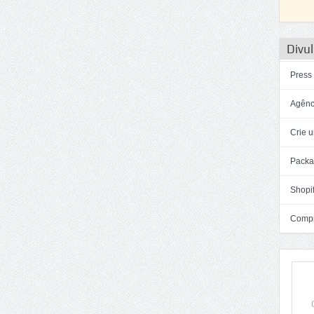
Divul
Press
Agênc
Crie u
Packa
Shopif
Compra