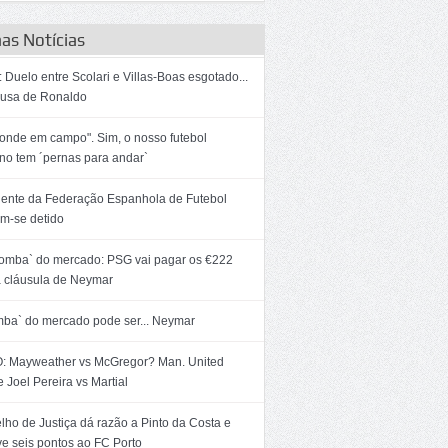
as Notícias
 Duelo entre Scolari e Villas-Boas esgotado...
ausa de Ronaldo
onde em campo". Sim, o nosso futebol
ino tem ´pernas para andar`
dente da Federação Espanhola de Futebol
m-se detido
bomba` do mercado: PSG vai pagar os €222
 cláusula de Neymar
mba` do mercado pode ser... Neymar
: Mayweather vs McGregor? Man. United
 Joel Pereira vs Martial
ho de Justiça dá razão a Pinto da Costa e
ve seis pontos ao FC Porto