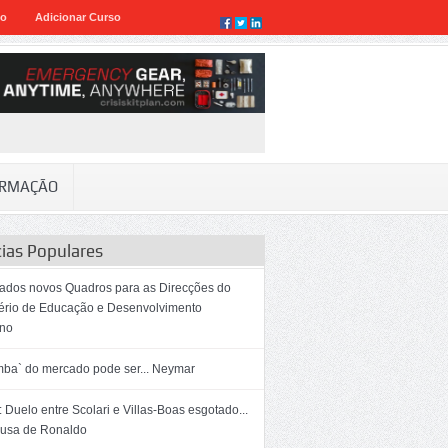
eo
Adicionar Curso
RMAÇÃO
cias Populares
dos novos Quadros para as Direcções do
tério de Educação e Desenvolvimento
no
mba` do mercado pode ser... Neymar
 Duelo entre Scolari e Villas-Boas esgotado...
ausa de Ronaldo