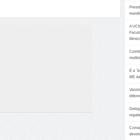
Presi
manté
A UCM
Facul
Minera
Coimb
multid
É a ´
ME da
Varzim
difer
Delega
regat
Consel
devol