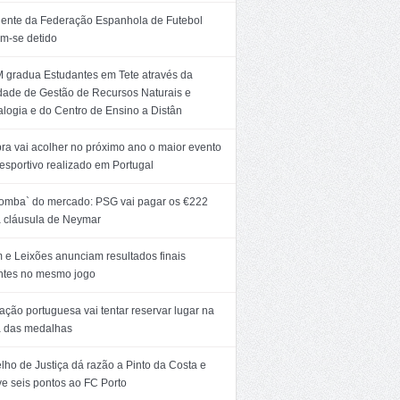
dente da Federação Espanhola de Futebol
m-se detido
 gradua Estudantes em Tete através da
dade de Gestão de Recursos Naturais e
logia e do Centro de Ensino a Distân
ra vai acolher no próximo ano o maior evento
esportivo realizado em Portugal
bomba` do mercado: PSG vai pagar os €222
 cláusula de Neymar
 e Leixões anunciam resultados finais
entes no mesmo jogo
ção portuguesa vai tentar reservar lugar na
a das medalhas
ho de Justiça dá razão a Pinto da Costa e
ve seis pontos ao FC Porto