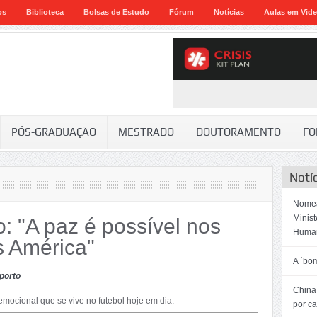
os
Biblioteca
Bolsas de Estudo
Fórum
Notícias
Aulas em Vid
PÓS-GRADUAÇÃO
MESTRADO
DOUTORAMENTO
FO
Notí
Nomea
Minis
: "A paz é possível nos
Huma
s América"
A ´bo
porto
China:
 emocional que se vive no futebol hoje em dia.
por c