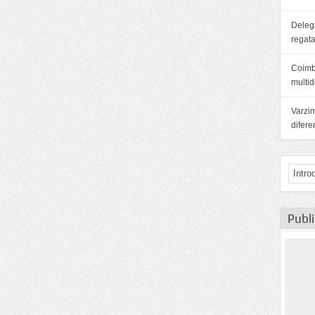
Delega
regat
Coimb
multid
Varzim
difer
Publ