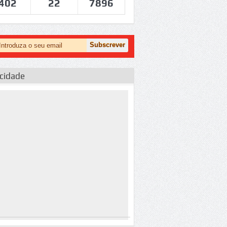
402
22
7896
icidade