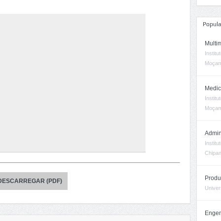
Popula
Multi
Instit
Moçam
Medic
Instit
Moçam
Admin
Instit
Chipa
Produ
DESCARREGAR (PDF)
Univer
Engen