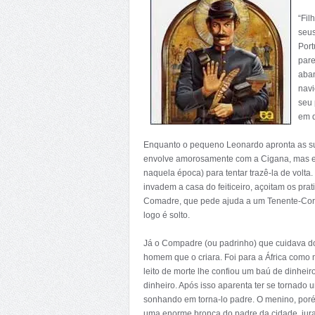
“Fil
seus
Port
pare
aban
navi
seu 
em d
Enquanto o pequeno Leonardo apronta as sua
envolve amorosamente com a Cigana, mas essa
naquela época) para tentar trazê-la de volt
invadem a casa do feiticeiro, açoitam os pr
Comadre, que pede ajuda a um Tenente-Coron
logo é solto.
Já o Compadre (ou padrinho) que cuidava do
homem que o criara. Foi para a África como 
leito de morte lhe confiou um baú de dinheir
dinheiro. Após isso aparenta ter se tornado
sonhando em torna-lo padre. O menino, poré
uma enorme bronca do padre da cidade, jura