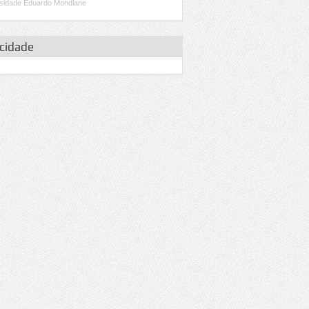
sidade Eduardo Mondlane
icidade