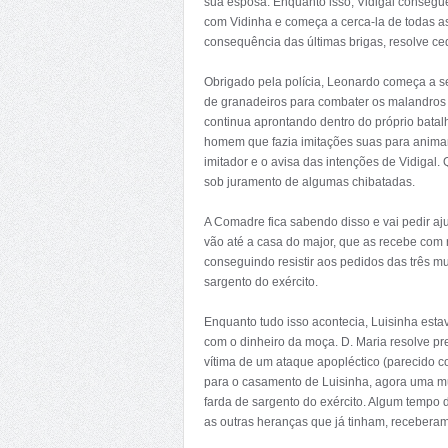
sua esposa. Enquanto isso, Vidigal conseg
com Vidinha e começa a cerca-la de todas 
consequência das últimas brigas, resolve ce
Obrigado pela polícia, Leonardo começa a se
de granadeiros para combater os malandros 
continua aprontando dentro do próprio batalh
homem que fazia imitações suas para animar
imitador e o avisa das intenções de Vidigal
sob juramento de algumas chibatadas.
A Comadre fica sabendo disso e vai pedir aj
vão até a casa do major, que as recebe com r
conseguindo resistir aos pedidos das três m
sargento do exército.
Enquanto tudo isso acontecia, Luisinha est
com o dinheiro da moça. D. Maria resolve p
vítima de um ataque apopléctico (parecido 
para o casamento de Luisinha, agora uma mul
farda de sargento do exército. Algum tempo
as outras heranças que já tinham, recebera