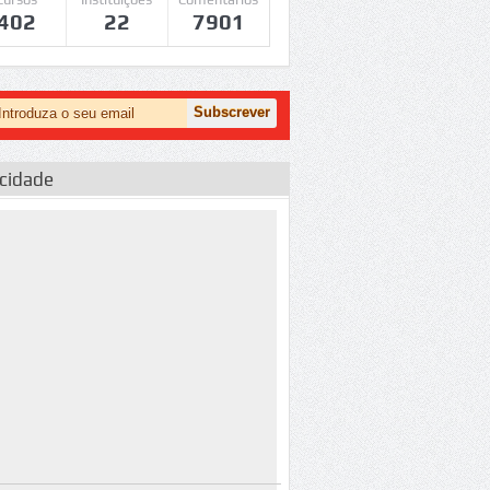
402
22
7901
icidade