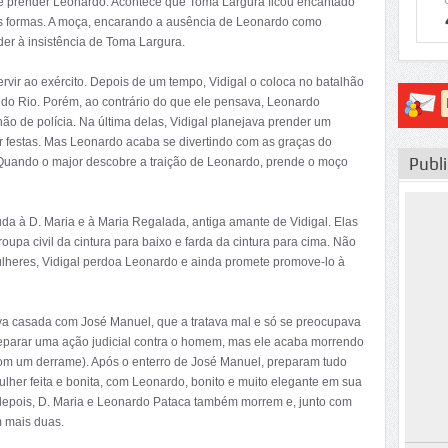
ue prender Leonardo. Acontece que Toma Largura ficou encantado
as formas. A moça, encarando a ausência de Leonardo como
der à insistência de Toma Largura.
rvir ao exército. Depois de um tempo, Vidigal o coloca no batalhão
do Rio. Porém, ao contrário do que ele pensava, Leonardo
ão de polícia. Na última delas, Vidigal planejava prender um
 festas. Mas Leonardo acaba se divertindo com as graças do
Publ
. Quando o major descobre a traição de Leonardo, prende o moço
uda à D. Maria e à Maria Regalada, antiga amante de Vidigal. Elas
oupa civil da cintura para baixo e farda da cintura para cima. Não
ulheres, Vidigal perdoa Leonardo e ainda promete promove-lo à
ava casada com José Manuel, que a tratava mal e só se preocupava
reparar uma ação judicial contra o homem, mas ele acaba morrendo
com um derrame). Após o enterro de José Manuel, preparam tudo
her feita e bonita, com Leonardo, bonito e muito elegante em sua
 depois, D. Maria e Leonardo Pataca também morrem e, junto com
m mais duas.