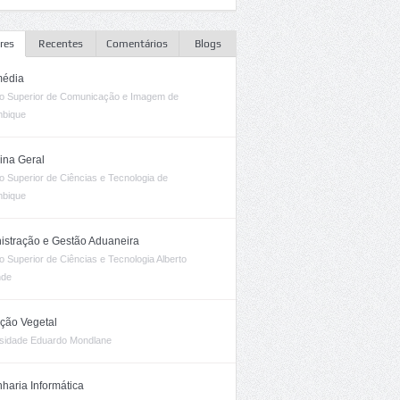
res
Recentes
Comentários
Blogs
média
uto Superior de Comunicação e Imagem de
bique
ina Geral
uto Superior de Ciências e Tecnologia de
bique
istração e Gestão Aduaneira
uto Superior de Ciências e Tecnologia Alberto
nde
ção Vegetal
sidade Eduardo Mondlane
haria Informática