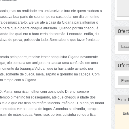
nto, mas na realidade era um lascivo e fora ele quem roubara a
assava boa parte de seu tempo na casa dela, um dia o menino
desmascará-lo. Ele vai até a casa da Cigana para informar o
rio para que o padre chegue atrasado. Quando por fim chegou à
Ofert
ando-lhe qual era a hora certa do sermão. Leonardo, então, diz
stava de prova, pois ouviu tudo. Sem saber o que fazer frente ao
ocado pelo padre, resolve tentar conquistar Cigana novamente.
ingar, ele contrata um amigo para causar uma confusão em uma
Ofer
 momento da bagunça Vidigal, que já havia sido avisado por
nte, somente de cueca, meia, sapato e gorrinho na cabeça. Com
 um tempo com a Cigana.
. Maria, uma rica mulher com gosto pelo Direito, sempre
empo o menino foi sossegando, até que chegou a idade dos
Son
eia e que era filha do recém-falecido irmão de D. Maria, foi morar
foram todos ver a queima de fogos. A menina se divertiu, abraçou
Est
taram de mãos dadas. Após isso, porém, Luisinha voltou a ficar