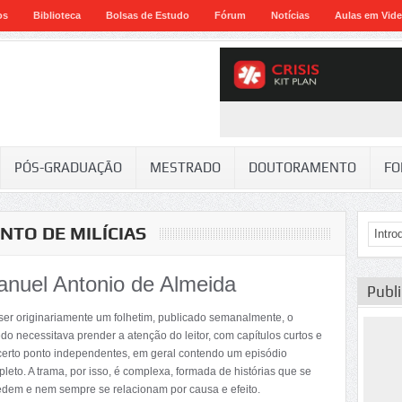
os
Biblioteca
Bolsas de Estudo
Fórum
Notícias
Aulas em Vid
PÓS-GRADUAÇÃO
MESTRADO
DOUTORAMENTO
FO
NTO DE MILÍCIAS
nuel Antonio de Almeida
Publ
ser originariamente um folhetim, publicado semanalmente, o
do necessitava prender a atenção do leitor, com capítulos curtos e
certo ponto independentes, em geral contendo um episódio
leto. A trama, por isso, é complexa, formada de histórias que se
dem e nem sempre se relacionam por causa e efeito.