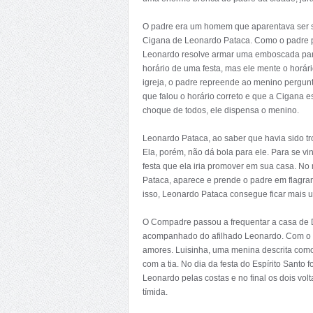
O padre era um homem que aparentava ser sa
Cigana de Leonardo Pataca. Como o padre p
Leonardo resolve armar uma emboscada para 
horário de uma festa, mas ele mente o horá
igreja, o padre repreende ao menino pergunt
que falou o horário correto e que a Cigana e
choque de todos, ele dispensa o menino.
Leonardo Pataca, ao saber que havia sido tr
Ela, porém, não dá bola para ele. Para se v
festa que ela iria promover em sua casa. No
Pataca, aparece e prende o padre em flagra
isso, Leonardo Pataca consegue ficar mais
O Compadre passou a frequentar a casa de D
acompanhado do afilhado Leonardo. Com o t
amores. Luisinha, uma menina descrita como f
com a tia. No dia da festa do Espírito Santo 
Leonardo pelas costas e no final os dois vol
tímida.