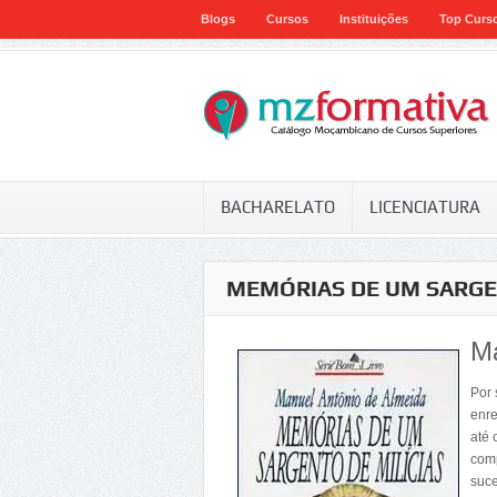
Blogs
Cursos
Instituições
Top Curs
BACHARELATO
LICENCIATURA
MEMÓRIAS DE UM SARGE
Ma
Por 
enre
até 
comp
suce