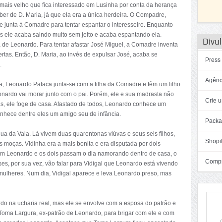
ais velho que fica interessado em Lusinha por conta da herança
eber de D. Maria, já que ela era a única herdeira. O Compadre,
 junta à Comadre para tentar espantar o interesseiro. Enquanto
as ele acaba saindo muito sem jeito e acaba espantando ela.
Divul
 de Leonardo. Para tentar afastar José Miguel, a Comadre inventa
rtas. Então, D. Maria, ao invés de expulsar José, acaba se
Press
.
Agênc
a, Leonardo Pataca junta-se com a filha da Comadre e têm um filho
nardo vai morar junto com o pai. Porém, ele e sua madrasta não
Crie u
s, ele foge de casa. Afastado de todos, Leonardo conhece um
nhece dentre eles um amigo seu de infância.
Packa
a da Vala. Lá vivem duas quarentonas viúvas e seus seis filhos,
Shopif
s moças. Vidinha era a mais bonita e era disputada por dois
m Leonardo e os dois passam o dia namorando dentro de casa, o
Compra
es, por sua vez, vão falar para Vidigal que Leonardo está vivendo
 mulheres. Num dia, Vidigal aparece e leva Leonardo preso, mas
 na ucharia real, mas ele se envolve com a esposa do patrão e
 Toma Largura, ex-patrão de Leonardo, para brigar com ele e com