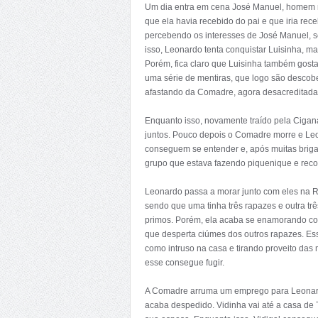
Um dia entra em cena José Manuel, homem m
que ela havia recebido do pai e que iria rec
percebendo os interesses de José Manuel, se
isso, Leonardo tenta conquistar Luisinha, m
Porém, fica claro que Luisinha também gosta
uma série de mentiras, que logo são descobe
afastando da Comadre, agora desacreditada
Enquanto isso, novamente traído pela Cigan
juntos. Pouco depois o Comadre morre e Leo
conseguem se entender e, após muitas briga
grupo que estava fazendo piquenique e reco
Leonardo passa a morar junto com eles na Ru
sendo que uma tinha três rapazes e outra trê
primos. Porém, ela acaba se enamorando co
que desperta ciúmes dos outros rapazes. Ess
como intruso na casa e tirando proveito das
esse consegue fugir.
A Comadre arruma um emprego para Leonardo
acaba despedido. Vidinha vai até a casa de