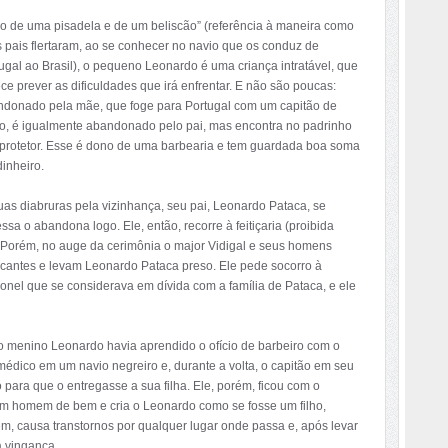
ho de uma pisadela e de um beliscão” (referência à maneira como
 pais flertaram, ao se conhecer no navio que os conduz de
ugal ao Brasil), o pequeno Leonardo é uma criança intratável, que
ce prever as dificuldades que irá enfrentar. E não são poucas:
donado pela mãe, que foge para Portugal com um capitão de
o, é igualmente abandonado pelo pai, mas encontra no padrinho
protetor. Esse é dono de uma barbearia e tem guardada boa soma
inheiro.
s diabruras pela vizinhança, seu pai, Leonardo Pataca, se
 o abandona logo. Ele, então, recorre à feitiçaria (proibida
a. Porém, no auge da cerimônia o major Vidigal e seus homens
aticantes e levam Leonardo Pataca preso. Ele pede socorro à
el que se considerava em dívida com a família de Pataca, e ele
 menino Leonardo havia aprendido o ofício de barbeiro com o
médico em um navio negreiro e, durante a volta, o capitão em seu
o para que o entregasse a sua filha. Ele, porém, ficou com o
 um homem de bem e cria o Leonardo como se fosse um filho,
m, causa transtornos por qualquer lugar onde passa e, após levar
 vingança.