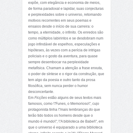
expõe, com elegância e economia de meios,
de forma paradoxal e lapidar, suas conjecturas
e perplexidades sobre o universo, retomando
motivos recorrentes em seus poemas e
ensaios desde o início de sua carreira: o
tempo, a eternidade, o infinito. Os enredos são
como múltiplos labirintos e se desdobram num
jogo infindável de espelhos, especulações e
hipóteses, às vezes com a perícia de intrigas
policiais e o gosto da aventura, para quase
sempre desembocar na perplexidade
metafísica. Chamam a atenção a frase enxuta,
o poder de síntese e o rigor da construção, que
tem algo da poesia e outro tanto da prosa
filosófica, sem nunca perder o humor
desconcertante.
Em
Ficções
estão alguns de seus textos mais
famosos, como \"Funes, o Memorioso\", cujo
protagonista tinha \"mais lembranças do que
terão tido todos os homens desde que o
mundo é mundo\"; \"A biblioteca de Babel\", em
que o universo é equiparado a uma biblioteca