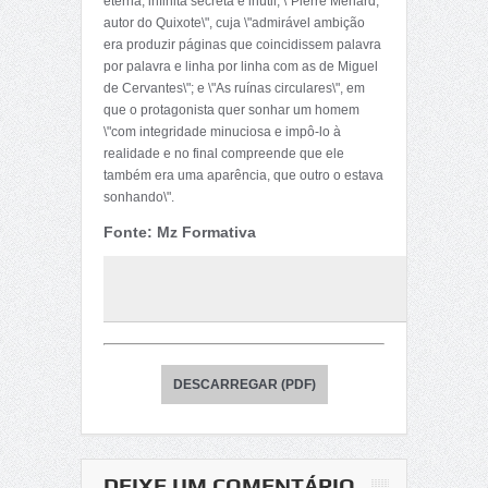
eterna, infinita secreta e inútil; \"Pierre Menard,
autor do Quixote\", cuja \"admirável ambição
era produzir páginas que coincidissem palavra
por palavra e linha por linha com as de Miguel
de Cervantes\"; e \"As ruínas circulares\", em
que o protagonista quer sonhar um homem
\"com integridade minuciosa e impô-lo à
realidade e no final compreende que ele
também era uma aparência, que outro o estava
sonhando\".
Fonte: Mz Formativa
DESCARREGAR (PDF)
DEIXE UM COMENTÁRIO